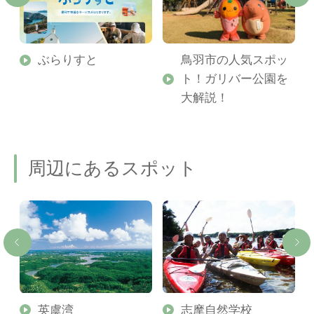
勢
ぶらりすと
鳥羽市の人気スポッ
ト！ガリバー公園を
ご
大解説！
周辺にあるスポット
英虞湾
志摩自然学校