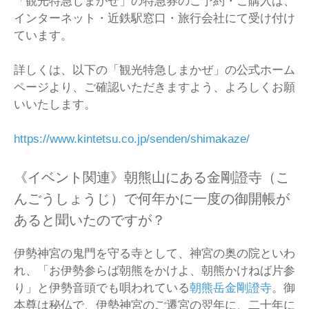
「観光特急しまかぜ」の特急券のご予約・ご購入は、
インターネット・近鉄駅窓口・旅行会社にて受け付け
ています。
詳しくは、以下の「観光特急しまかぜ」の公式ホーム
ページより、ご確認いただきますよう、よろしくお願
いいたします。
https://www.kintetsu.co.jp/senden/shimakaze/
《イベント関連》朝熊山にある金剛證寺（こ
んごうしょうじ）で何年かに一度の御開帳が
あると聞いたのですが？
伊勢神宮の鬼門を守る寺として、神宮の奥の院といわ
れ、「お伊勢参らば朝熊をかけよ、朝熊かけねば片参
り」と伊勢音頭でも唄われている
朝熊岳金剛證寺
。御
本尊は秘仏で、伊勢神宮のご遷宮の翌年に、二十年に