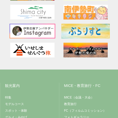
観光案内
MICE・教育旅行・FC
特集
MICE（会議・大会）
モデルコース
教育旅行
スポット・体験
FC（フィルムコミッション）
グルメ・みやげ
フォトギャラリー