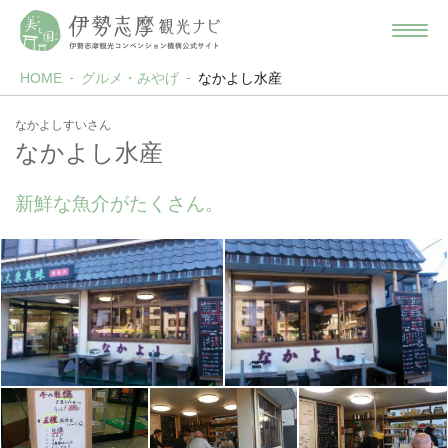
HOME
グルメ・みやげ
なかよし水産
なかよしすいさん
なかよし水産
新鮮な魚介がたくさん。