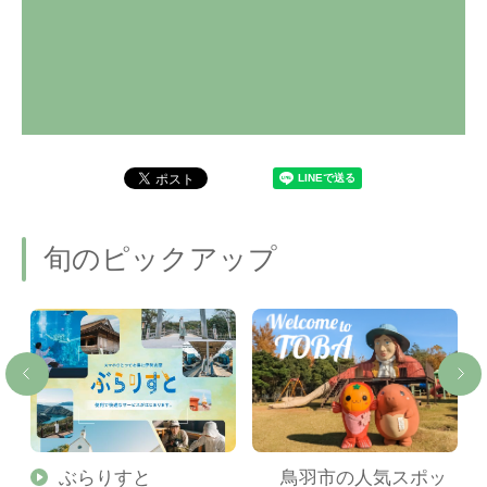
旬のピックアップ
勢
ぶらりすと
鳥羽市の人気スポッ