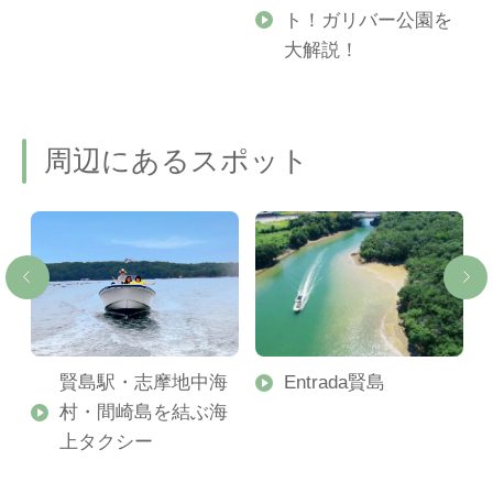
ト！ガリバー公園を
ご
大解説！
周辺にあるスポット
ィ
賢島駅・志摩地中海
Entrada賢島
ン
村・間崎島を結ぶ海
上タクシー