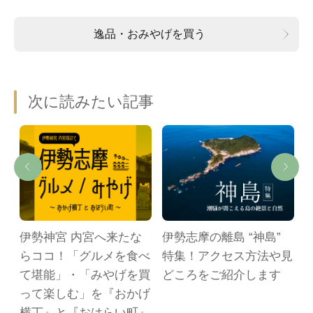
逸品・おみやげを買う
次に読みたい記事
伊勢神宮 内宮へ来たな
伊勢志摩の離島 “神島”
鳥
らココ！「グルメを食べ
特集！アクセス方法や見
て堪能」・「みやげを買
どころをご紹介します
って楽しむ」を『おかげ
横丁』と『おはらい町』