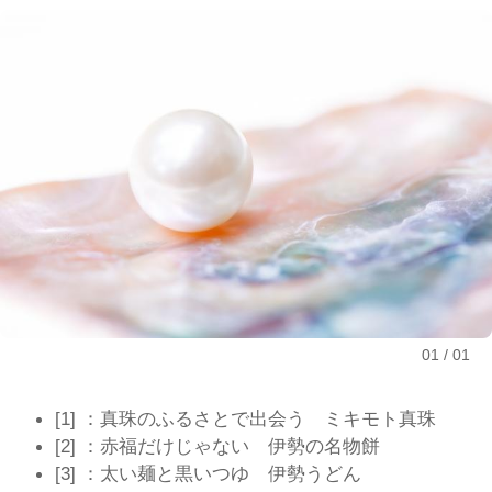
01
01
[1] ：真珠のふるさとで出会う ミキモト真珠
[2] ：赤福だけじゃない 伊勢の名物餅
[3] ：太い麺と黒いつゆ 伊勢うどん