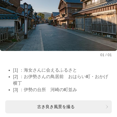
01
01
[1] ：海女さんに会えるふるさと
[2] ：お伊勢さんの鳥居前 おはらい町・おかげ
横丁
[3] ：伊勢の台所 河崎の町並み
古き良き風景を撮る