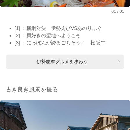
01
01
[1] ：横綱対決 伊勢えびVSあのりふぐ
[2] ：貝好きの聖地へようこそ
[3] ：にっぽんが誇るごちそう！ 松阪牛
伊勢志摩グルメを味わう
古き良き風景を撮る