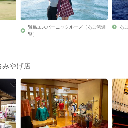
賢島エスパーニャクルーズ（あご湾遊
あ
覧）
おみやげ店