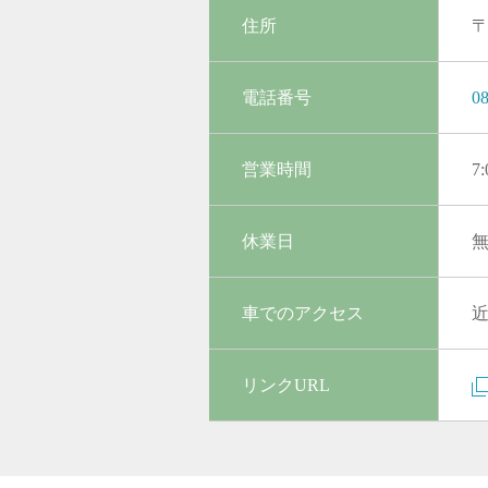
住所
〒
電話番号
0
営業時間
7
休業日
無
車でのアクセス
リンクURL