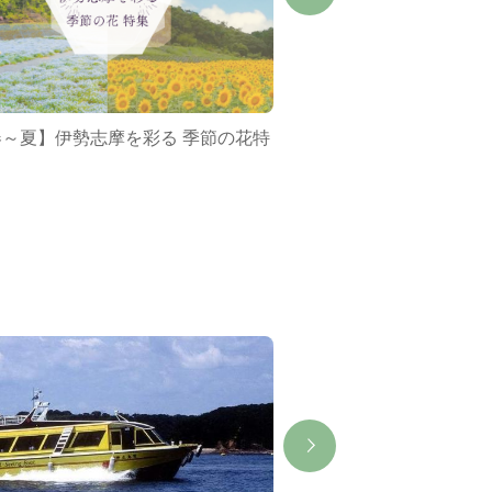
春～夏】伊勢志摩を彩る 季節の花特
ミジュマルバス&ポケ
集