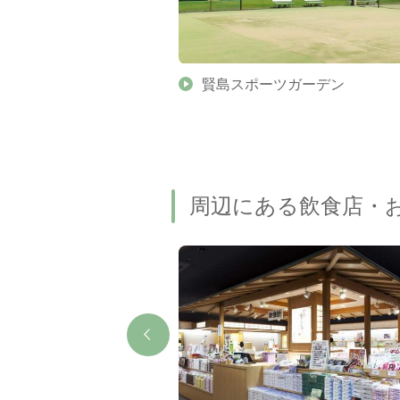
イバーズ
賢島スポーツガーデン
周辺にある飲食店・