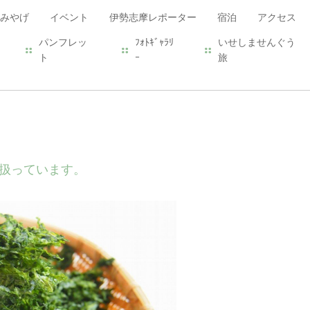
みやげ
イベント
伊勢志摩レポーター
宿泊
アクセス
パンフレッ
ﾌｫﾄｷﾞｬﾗﾘ
いせしませんぐう
ト
ｰ
旅
扱っています。