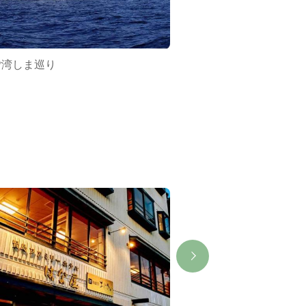
ご湾しま巡り
賢島港