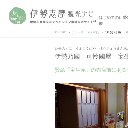
はじめての伊勢
摩
HOME
グルメ・みやげ
伊勢乃國 
いせのくに うましくにや ほうじょうえんあ
伊勢乃國 可怜國屋 宝
賢島「宝生苑」の売店前にある