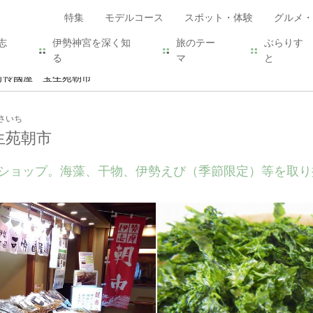
特集
モデルコース
スポット・体験
グルメ・
志
伊勢神宮を深く知
旅のテー
ぶらりす
る
マ
と
可怜國屋 宝生苑朝市
さいち
生苑朝市
ショップ。海藻、干物、伊勢えび（季節限定）等を取り