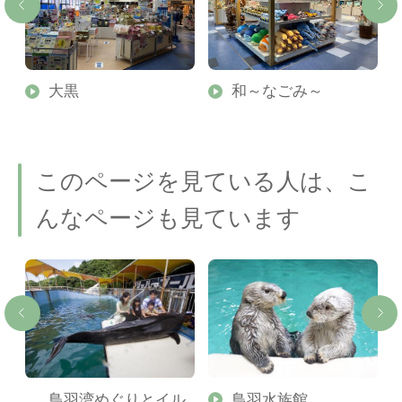
大黒
和～なごみ～
このページを見ている人は、こ
んなページも見ています
タ
鳥羽湾めぐりとイル
鳥羽水族館