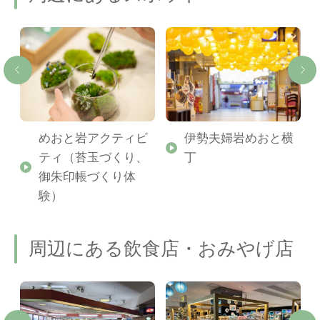
館
めおと岩アクティビ
伊勢夫婦岩めおと横
ティ（苔玉づくり、
丁
御朱印帳づくり体
験）
周辺にある飲食店・おみやげ店