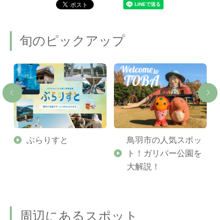
旬のピックアップ
勢
ぶらりすと
鳥羽市の人気スポッ
ト！ガリバー公園を
ご
大解説！
周辺にあるスポット