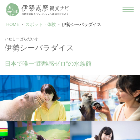
HOME
スポット・体験
伊勢シーパラダイス
いせしーぱらだいす
伊勢シーパラダイス
日本で唯一“距離感ゼロ”の水族館