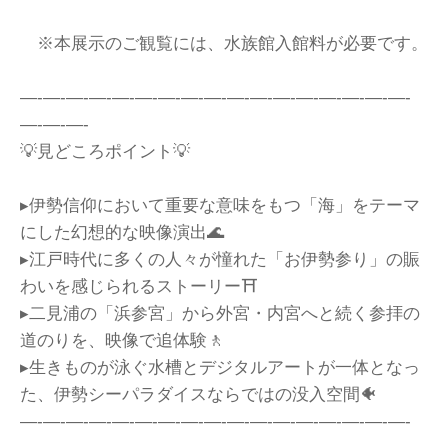
※本展示のご観覧には、水族館入館料が必要です。
―-―-―-―-―-―-―-―-―-―-―-―-―-―-―-―-―-
―-―-―-
💡見どころポイント💡
▸伊勢信仰において重要な意味をもつ「海」をテーマ
にした幻想的な映像演出🌊
▸江戸時代に多くの人々が憧れた「お伊勢参り」の賑
わいを感じられるストーリー⛩️
▸二見浦の「浜参宮」から外宮・内宮へと続く参拝の
道のりを、映像で追体験🚶
▸生きものが泳ぐ水槽とデジタルアートが一体となっ
た、伊勢シーパラダイスならではの没入空間🐠
―-―-―-―-―-―-―-―-―-―-―-―-―-―-―-―-―-