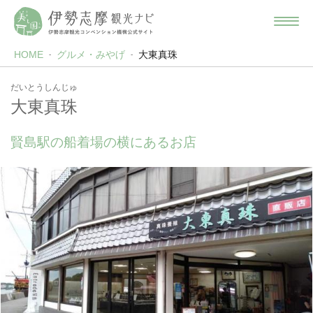
HOME
グルメ・みやげ
大東真珠
だいとうしんじゅ
大東真珠
賢島駅の船着場の横にあるお店