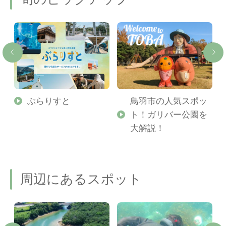
勢
ぶらりすと
鳥羽市の人気スポッ
ト！ガリバー公園を
ご
大解説！
周辺にあるスポット