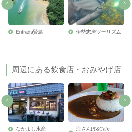
ィ
Entrada賢島
伊勢志摩ツーリズム
ン
周辺にある飲食店・おみやげ店
なかよし水産
海さんぽ&Cafe