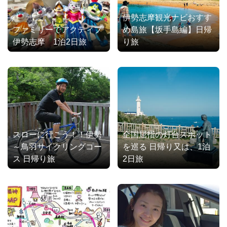
伊勢志摩観光ナビおすす
ファミリーでアクティブ
め島旅【坂手島編】日帰
伊勢志摩 1泊2日旅
り旅
スローに行こう！！伊勢
全国屈指の灯台スポット
～鳥羽サイクリングコー
を巡る 日帰り又は、1泊
ス 日帰り旅
2日旅