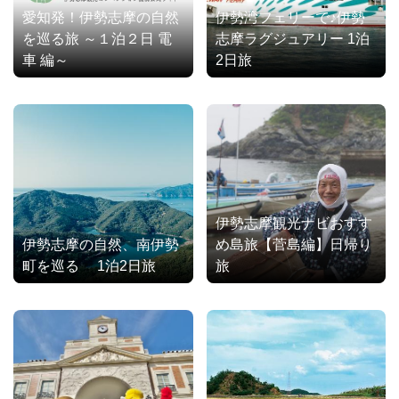
愛知発！伊勢志摩の自然
伊勢湾フェリーで♪伊勢
を巡る旅 ～１泊２日 電
志摩ラグジュアリー 1泊
車 編～
2日旅
伊勢志摩観光ナビおすす
伊勢志摩の自然、南伊勢
め島旅【菅島編】日帰り
町を巡る 1泊2日旅
旅