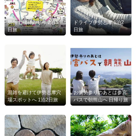
勢州七福神めぐり 2泊3
ドライブ伊勢志摩 1泊2
日旅
日旅
混雑を避けて伊勢志摩穴
お伊勢参りのあとは参宮
場スポットへ 1泊2日旅
バスで朝熊山へ 日帰り旅