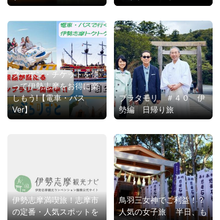
クーポン・チケットを使
って伊勢志摩をお得に楽
しもう!【電車・バス
ブラタモリ ＃４０ 伊
Ver】
勢編 日帰り旅
伊勢志摩満喫旅！志摩市
鳥羽三女神でご利益！？
の定番・人気スポットを
人気の女子旅 半日、も