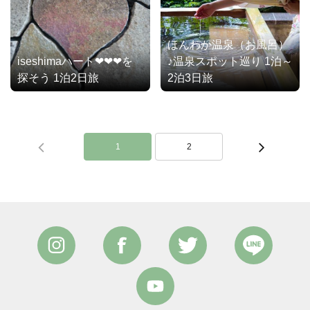
ほんわか温泉（お風呂）
iseshimaハート❤❤❤を
♪温泉スポット巡り 1泊～
探そう 1泊2日旅
2泊3日旅
1
2