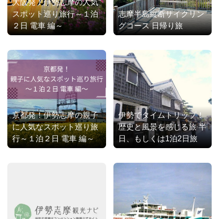
大阪発！伊勢志摩の人気
スポット巡り旅行～１泊
志摩半島縦断サイクリン
２日 電車 編～
グコース 日帰り旅
京都発！伊勢志摩の親子
伊勢でタイムトリップ！
に人気なスポット巡り旅
歴史と風景を感じる旅 半
行～１泊２日 電車 編～
日、もしくは1泊2日旅