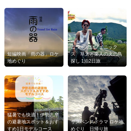
ニワトリ☆フェニック
短編映画「雨の器」ロケ
ス 草太と楽人の火の鳥
地めぐり
探し 1泊2日旅
猛暑でも快適！伊勢志摩
の避暑地スポット＆おす
サスペンスドラマ ロケ地
すめ1日モデルコース
めぐり 日帰り旅