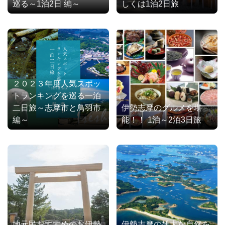
巡る～1泊2日 編～
しくは1泊2日旅
２０２３年度人気スポッ
トランキングを巡る一泊
二日旅～志摩市と鳥羽市
伊勢志摩のグルメを堪
編～
能！！ 1泊～2泊3日旅
地元民おすすめのお伊勢
伊勢志摩の雄大な自然を