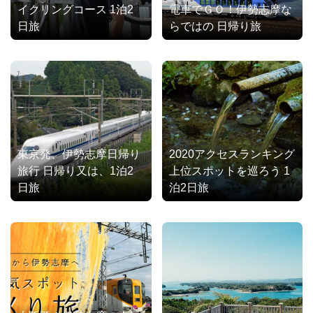
イクリングコース 1泊2
電車でＧＯ！伊勢志摩な
日旅
らではの 日帰り旅
東京発、伊勢志摩日帰り
2020アクセスランキング
旅行 日帰り又は、1泊2
上位スポットを巡ろう 1
日旅
泊2日旅