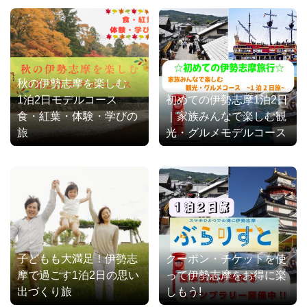
秋の伊勢志摩を楽しむ
1泊2日モデルコース
初めての伊勢志摩1泊2日
食・紅葉・体験・学びの
｜家族みんなで楽しむ観
旅
光・グルメモデルコース
子どもも大満足！伊勢志
クーポン・チケットを使
摩で過ごす1泊2日の思い
って伊勢志摩をお得に楽
出づくり旅
しもう!