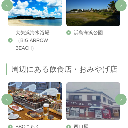
大矢浜海水浴場
浜島海浜公園
（BIG ARROW
BEACH）
周辺にある飲食店・おみやげ店
テ
BBQごらく
西口屋