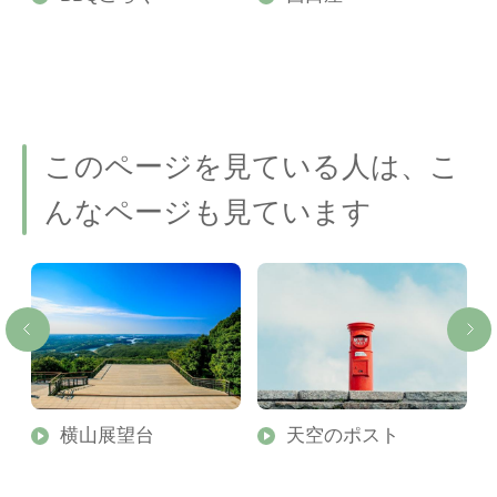
このページを見ている人は、こ
んなページも見ています
崎
横山展望台
天空のポスト