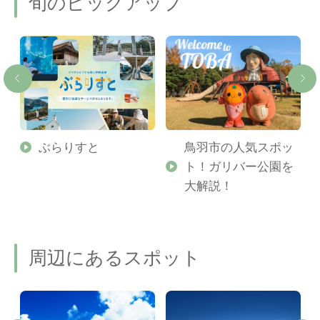
旬のピックアップ
勢
ぶらりすと
鳥羽市の人気スポッ
ト！ガリバー公園を
ご
大解説！
周辺にあるスポット