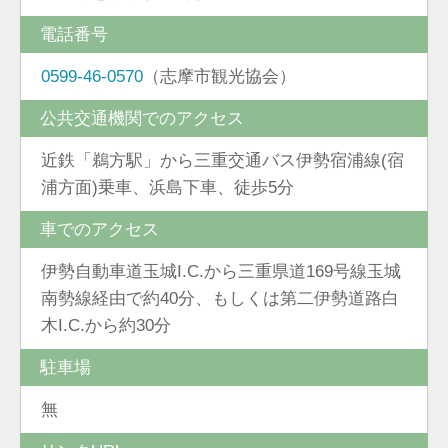
電話番号
0599-46-0570
（志摩市観光協会）
公共交通機関でのアクセス
近鉄「鵜方駅」から三重交通バス伊勢宿浦線(宿
浦方面)乗車、浜島下車、徒歩5分
車でのアクセス
伊勢自動車道玉城I.C.から三重県道169号線玉城
南勢線経由で約40分、もしくは第二伊勢道路白
木I.C.から約30分
駐車場
無