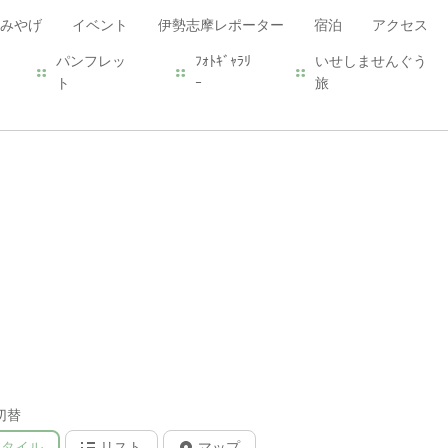
みやげ
イベント
伊勢志摩レポーター
宿泊
アクセス
パンフレッ
ﾌｫﾄｷﾞｬﾗﾘ
いせしませんぐう
ト
ｰ
旅
切替
タイル
リスト
マップ