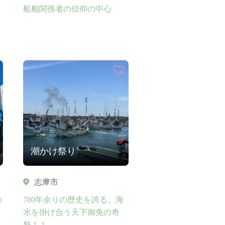
船舶関係者の信仰の中心
潮かけ祭り
志摩市
の
780年余りの歴史を誇る、海
水を掛け合う天下御免の奇
祭！！