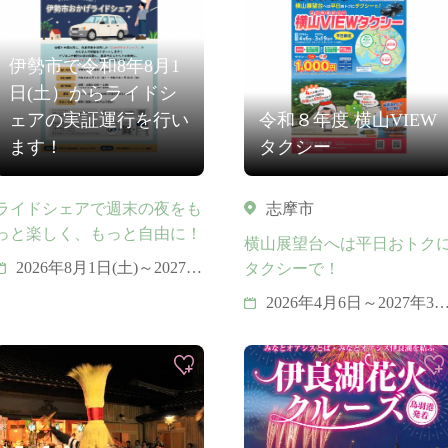
伊勢市で令和8年8月1
日(土）からライドシ
ェアの実証運行を行い
令和８年度 横山VIEW
ます！
タクシー
ライドシェアで週末の夜をも
志摩市
っと楽しく、もっと自由に！
横山展望台へは平日おトク
2026年8月1日(土)～2027年
タクシーで！
1月30日(土)
2026年4月6日～2027年3
19日 ※土日祝日および以
下の期間は運行いたしま
せん。 ・4月25日～5月6
日 ・7月18日～8月23
日 ・12月19日～1月3
日