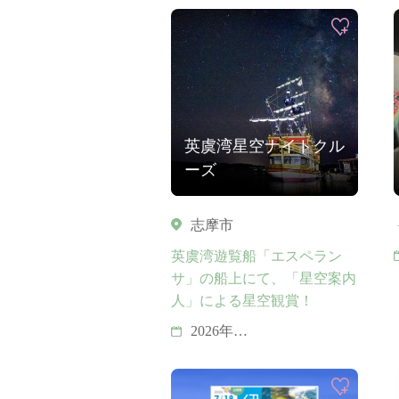
英虞湾星空ナイトクル
ーズ
志摩市
英虞湾遊覧船「エスペラン
サ」の船上にて、「星空案内
人」による星空観賞！
2026年
8月01日（土）・ 8月08
日（土）
8月12日（水）・ 8月13