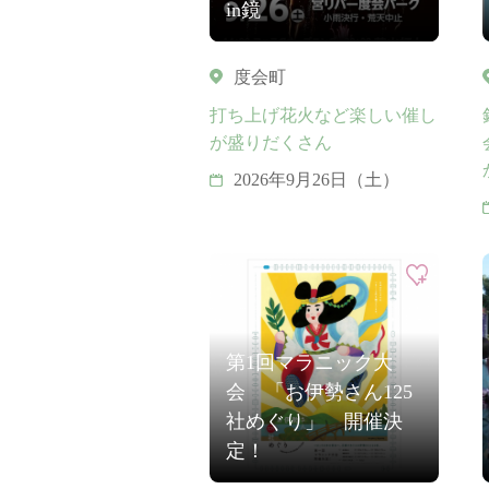
in鏡
度会町
打ち上げ花火など楽しい催し
が盛りだくさん
2026年9月26日（土）
第1回マラニック大
会 「お伊勢さん125
社めぐり」 開催決
定！