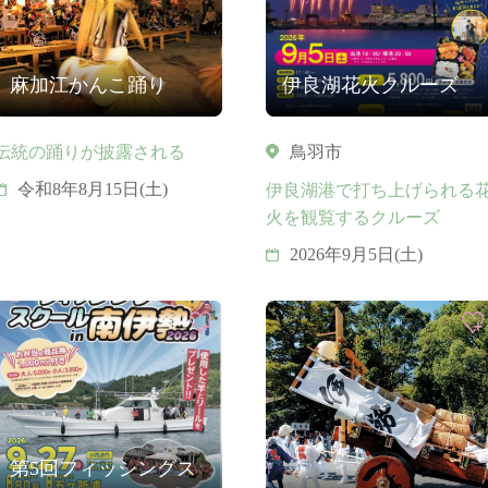
麻加江かんこ踊り
伊良湖花火クルーズ
伝統の踊りが披露される
鳥羽市
令和8年8月15日(土)
伊良湖港で打ち上げられる
火を観覧するクルーズ
2026年9月5日(土)
第5回フィッシングス