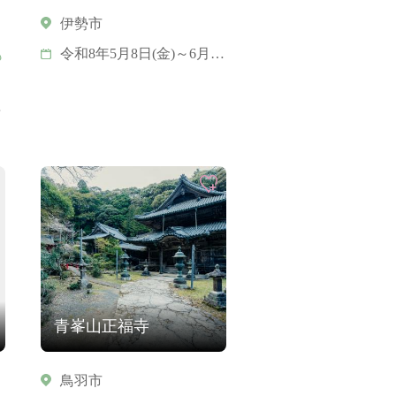
伊勢市
令和8年5月8日(金)～6月13
も
日(土)の木・金・土・日
※6月11日(木)を除く
)
青峯山正福寺
鳥羽市