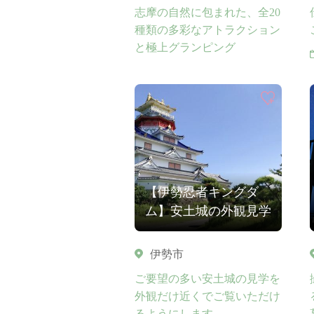
志摩の自然に包まれた、全20
種類の多彩なアトラクション
と極上グランピング
【伊勢忍者キングダ
ム】安土城の外観見学
伊勢市
ご要望の多い安土城の見学を
外観だけ近くでご覧いただけ
るようにします