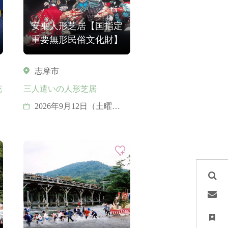
安乗人形芝居【国指定
重要無形民俗文化財】
志摩市
花
三人遣いの人形芝居
2026年9月12日（土曜
日）・13日 （日曜日）