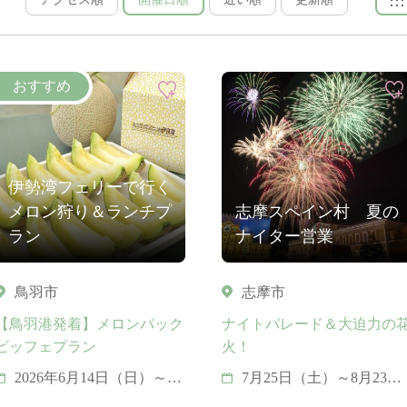
伊勢湾フェリーで行く
メロン狩り＆ランチプ
志摩スペイン村 夏の
ラン
ナイター営業
鳥羽市
志摩市
【鳥羽港発着】メロンパック
ナイトパレード＆大迫力の
ビッフェプラン
火！
2026年6月14日（日）～8
7月25日（土）～8月23日
月20日（木）
（日）