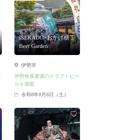
ISEKADO×おかげ横丁
Beer Garden
伊勢市
に
伊勢角屋麦酒のクラフトビー
ルを堪能
月
令和8年8月8日（土）