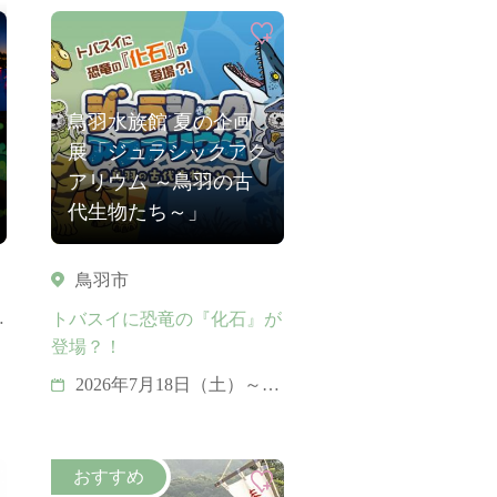
13日、14日、15日、21
日、22日、28日、29日 ※
天候により中止となる場
合があります。
鳥羽水族館 夏の企画
展「ジュラシックアク
アリウム ～鳥羽の古
代生物たち～」
鳥羽市
3
トバスイに恐竜の『化石』が
登場？！
2026年7月18日（土）～
2026年9月27日（日）