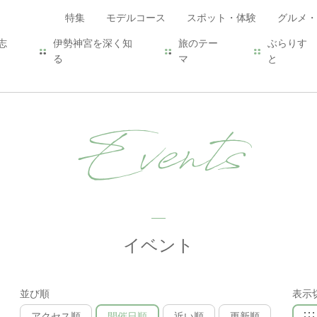
特集
モデルコース
スポット・体験
グルメ・
志
伊勢神宮を深く知
旅のテー
ぶらりす
る
マ
と
Events
イベント
並び順
表示
アクセス順
開催日順
近い順
更新順