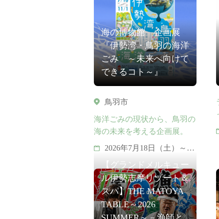
日（土）
8月14日（金）・ 8月15
海の博物館 企画展
日（土）
『伊勢湾・鳥羽の海洋
8月22日（土）・ 8月29
日（土）
ごみ ～未来へ向けて
できるコト～』
鳥羽市
海洋ごみの現状から、鳥羽の
海の未来を考える企画展。
2026年7月18日（土）～
2026年11月1日（日）
【グランドメルキュー
ル伊勢志摩リゾート＆
スパ】THE MATOYA
TABLE～2026
SUMMER～－漁師と