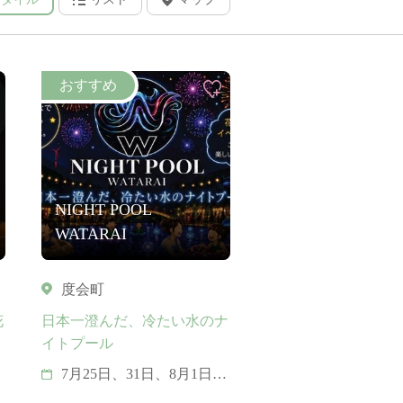
NIGHT POOL
WATARAI
度会町
花
日本一澄んだ、冷たい水のナ
イトプール
7月25日、31日、8月1日、
7日、8日、11日、12日、