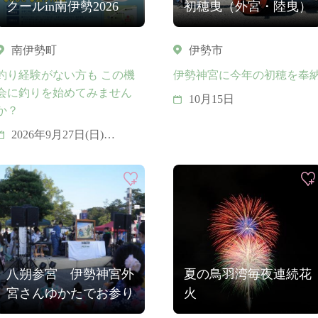
クールin南伊勢2026
初穂曳（外宮・陸曳）
南伊勢町
伊勢市
釣り経験がない方も この機
伊勢神宮に今年の初穂を奉
会に釣りを始めてみません
10月15日
か？
2026年9月27日(日)
≪応募期間≫ 2026年8月
1日(土) 9時 ～ 8月10日(月)
17時
八朔参宮 伊勢神宮外
夏の鳥羽湾毎夜連続花
宮さんゆかたでお参り
火