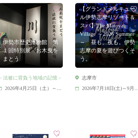
【グランドメルキュー
ル伊勢志摩リゾート＆
スパ】The Matoya
Village ～2026 Summer
伊勢市歴史博物館 第
～ 昼も、夜も。伊勢
１回特別展 お木曳を
志摩の夏を遊びつくそ
まとう
う。
－法被に背負う地域の記憶－
志摩市
2026年4月25日（土）～9
2026年7月18日(土)～9月2
月6日（土）
日(水)
※学芸員による展示解
各イベントの詳しい開催
説：5月31日（日）、7月5
日は、 公式ホームペー
日（日）、8月9日（日）
ジをご確認ください。