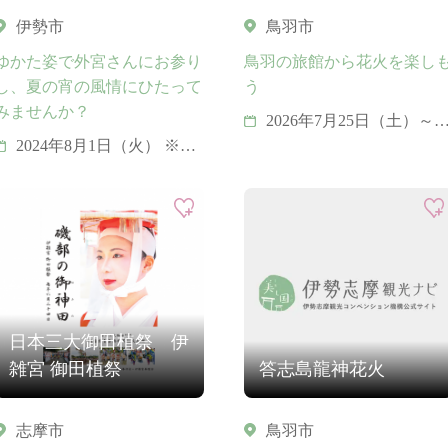
伊勢市
鳥羽市
ゆかた姿で外宮さんにお参り
鳥羽の旅館から花火を楽し
し、夏の宵の風情にひたって
う
みませんか？
2026年7月25日（土）～8
月23日（日）
2024年8月1日（火） ※例
◆＜小浜連続花火＞(※小
年：毎年8月1日
浜旅館街活性化組合主催)
小 浜 湾 ・・・ 7月25日
(土)～7月29日(水) 5日間
◆＜毎夜連続花火＞
小 浜 湾・・・ 7月30日
(木)～8月6日(木) 8日間
安楽島湾・・・8月7日(金
日本三大御田植祭 伊
～8月14日(金） 8日間
雑宮 御田植祭
答志島龍神花火
佐 田 浜・・・ 8月15日
(土)～8月23日(日） 9日間
志摩市
鳥羽市
※開催可否については当