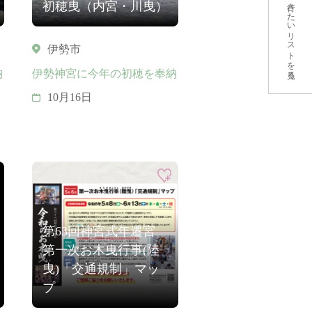
行きたいリストを見る
初穂曳（内宮・川曳）
伊勢市
納
伊勢神宮に今年の初穂を奉納
10月16日
第63回神宮式年遷宮
第一次お木曳行事(陸
曳)「交通規制」マッ
プ