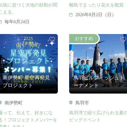
日15時頃に公式ホームペ
伝統に息づく大地の鼓動が聞
離島でまったり花火を鑑賞
ージへ掲載予定（少雨決
こえる。
2026年8月2日（日）
行）
毎年6月24日
南伊勢町 星空再発見
鳥羽ビルフィッシュト
プロジェクト
ーナメント
南伊勢町
鳥羽市
撮って、伝えて、好きにな
鳥羽湾で繰り広げられる夏
る！プロジェクトメンバーを
ビッグイベント
募集します！