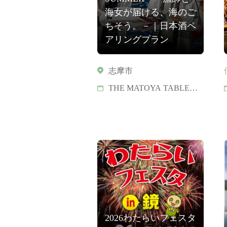
海女が届ける、海のご
ちそう。－｜日本酒ペ
アリングプラン
志摩市
THE MATOYA TABLE：
2026年8月8日(土)～16日
(日)
2026わたらいフェスタ