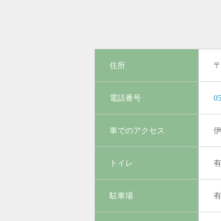
住所
〒
電話番号
05
車でのアクセス
伊
トイレ
駐車場