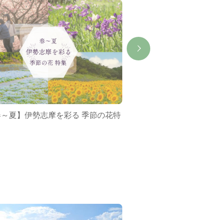
春～夏】伊勢志摩を彩る 季節の花特
ミジュマルバス&ポケ
集