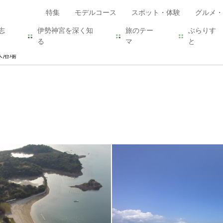
特集
モデルコース
スポット・体験
グルメ・
志
伊勢神宮を深く知
旅のテー
ぶらりす
る
マ
と
水浴場