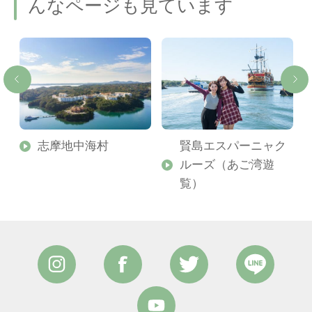
んなページも見ています
志摩地中海村
賢島エスパーニャク
ルーズ（あご湾遊
覧）