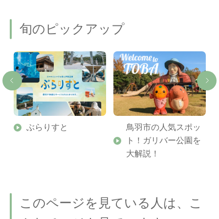
旬のピックアップ
勢
ぶらりすと
鳥羽市の人気スポッ
ト！ガリバー公園を
ご
大解説！
このページを見ている人は、こ