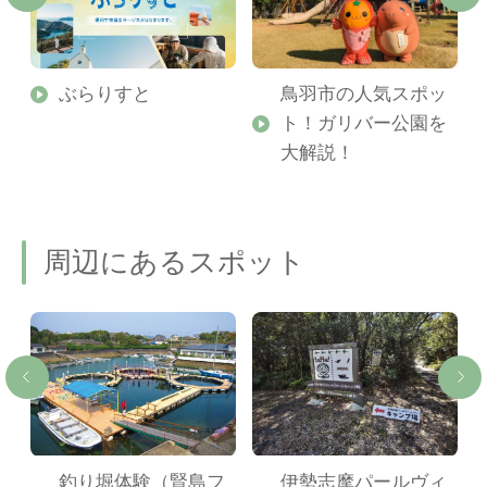
勢
ぶらりすと
鳥羽市の人気スポッ
ト！ガリバー公園を
ご
大解説！
周辺にあるスポット
や
釣り堀体験（賢島フ
伊勢志摩パールヴィ