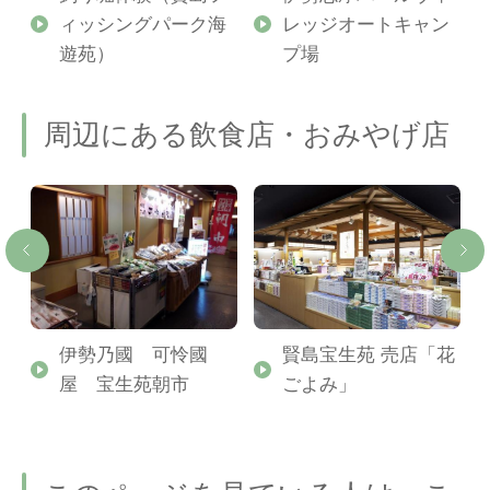
ィッシングパーク海
レッジオートキャン
遊苑）
プ場
周辺にある飲食店・おみやげ店
ー
伊勢乃國 可怜國
賢島宝生苑 売店「花
屋 宝生苑朝市
ごよみ」