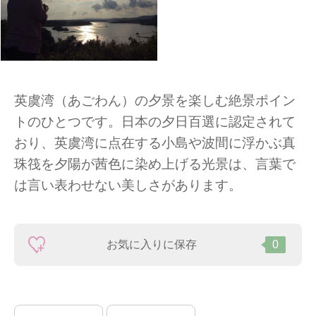
英虞湾（あごわん）の夕景を楽しむ絶景ポイン
トのひとつです。日本の夕日百選に認定されて
おり、英虞湾に点在する小島や波間に浮かぶ真
珠筏を夕陽が茜色に染め上げる光景は、言葉で
は言い表わせない美しさがあります。
お気に入りに保存
0