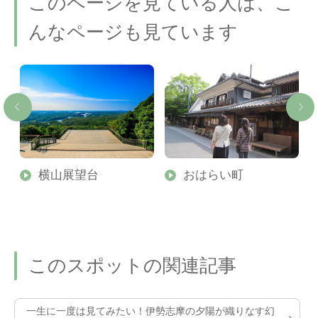
このページを見ている人は、こ
んなページも見ています
タ
横山展望台
おはらい町
このスポットの関連記事
一生に一度は見てみたい！伊勢志摩の夕陽が織りなす幻