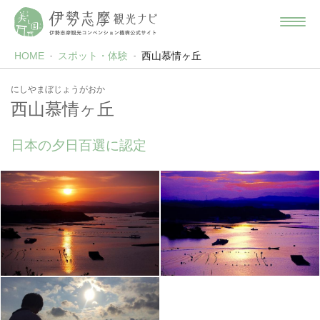
HOME
スポット・体験
西山慕情ヶ丘
にしやまぼじょうがおか
西山慕情ヶ丘
日本の夕日百選に認定