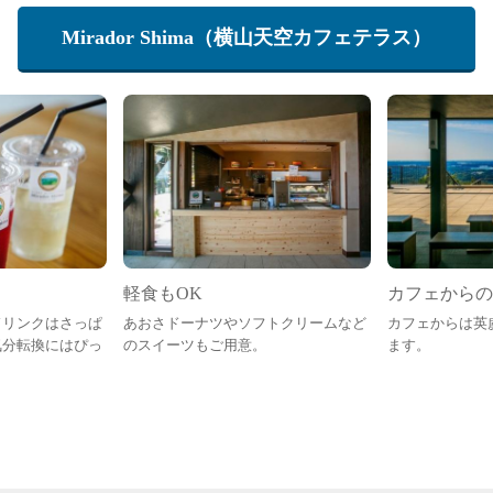
Mirador Shima（横山天空カフェテラス）
軽食もOK
カフェからの
ドリンクはさっぱ
あおさドーナツやソフトクリームなど
カフェからは英
気分転換にはぴっ
のスイーツもご用意。
ます。