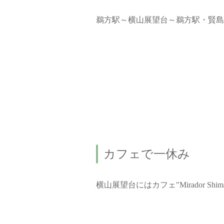
鵜方駅～横山展望台～鵜方駅・賢島駅
カフェで一休み
横山展望台にはカフェ"Mirador