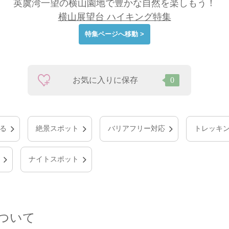
英虞湾一望の横山園地で豊かな自然を楽しもう！
横山展望台 ハイキング特集
特集ページへ移動 >
お気に入りに保存
0
る
絶景スポット
バリアフリー対応
トレッキ
ナイトスポット
について