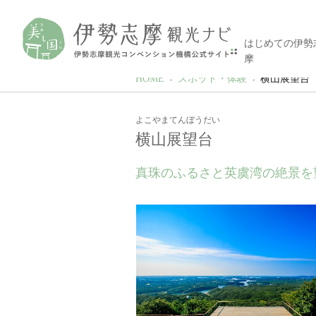
はじめての伊勢
摩
HOME
スポット・体験
横山展望台
よこやまてんぼうだい
横山展望台
真珠のふるさと英虞湾の絶景を