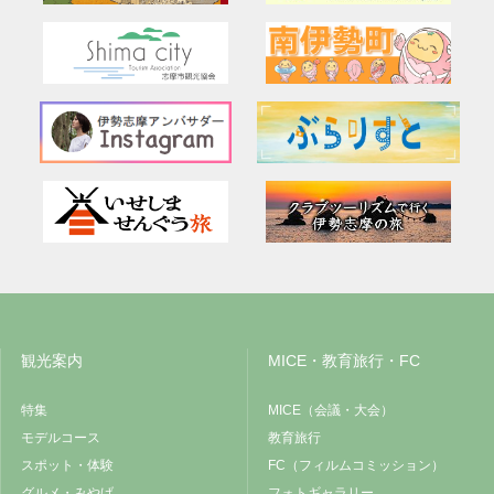
観光案内
MICE・教育旅行・FC
特集
MICE（会議・大会）
モデルコース
教育旅行
スポット・体験
FC（フィルムコミッション）
グルメ・みやげ
フォトギャラリー