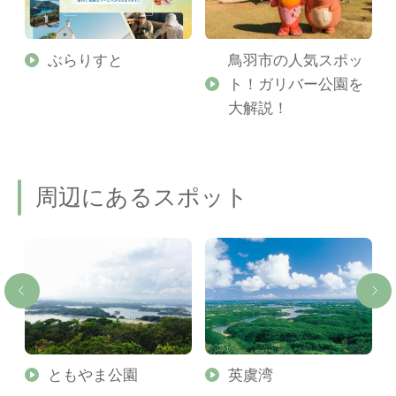
勢
ぶらりすと
鳥羽市の人気スポッ
ト！ガリバー公園を
ご
大解説！
周辺にあるスポット
ク
ともやま公園
英虞湾