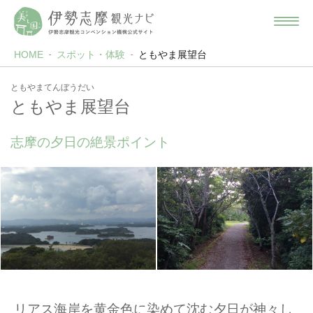
HOME
スポット・体験
ともやま展望台
ともやまてんぼうだい
ともやま展望台
志摩の夕日の絶景ポイント
リアス海岸を黄金色に染めて沈む夕日が神々し