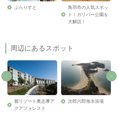
勢
ぶらりすと
鳥羽市の人気スポッ
ト！ガリバー公園を
ご
大解説！
周辺にあるスポット
ィ
都リゾート奥志摩ア
次郎六郎海水浴場
ン
クアフォレスト