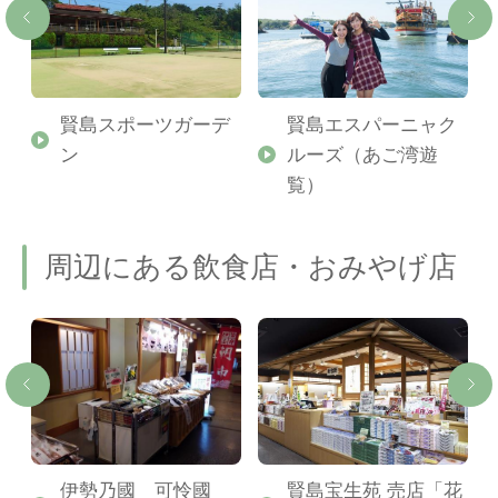
ズ
賢島スポーツガーデ
賢島エスパーニャク
ン
ルーズ（あご湾遊
覧）
周辺にある飲食店・おみやげ店
伊勢乃國 可怜國
賢島宝生苑 売店「花