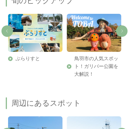
旬のピックアップ
勢
ぶらりすと
鳥羽市の人気スポッ
ト！ガリバー公園を
ご
大解説！
周辺にあるスポット