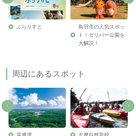
勢
ぶらりすと
鳥羽市の人気スポッ
ト！ガリバー公園を
ご
大解説！
周辺にあるスポット
英虞湾
志摩自然学校