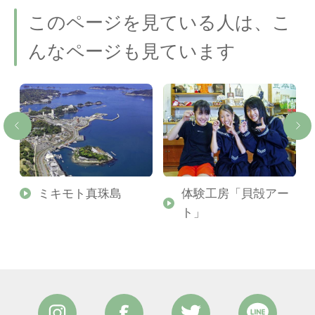
このページを見ている人は、こ
んなページも見ています
お
ミキモト真珠島
体験工房「貝殻アー
ト」