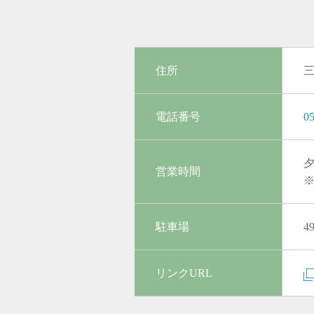
住所
三
電話番号
05
夕
営業時間
駐車場
4
リンクURL