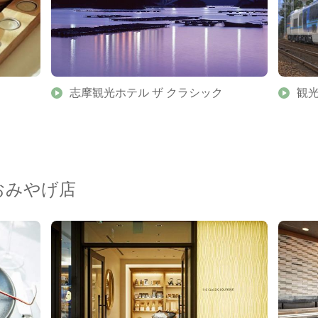
志摩観光ホテル ザ クラシック
観
おみやげ店