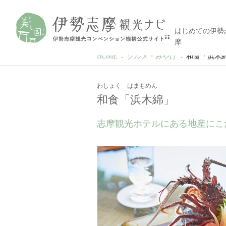
はじめての伊勢
摩
HOME
グルメ・みやげ
和食「浜木
わしょく はまもめん
和食「浜木綿」
志摩観光ホテルにある地産にこ