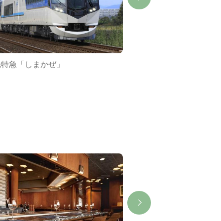
光特急「しまかぜ」
賢島大橋