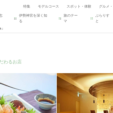
特集
モデルコース
スポット・体験
グルメ・
志
伊勢神宮を深く知
旅のテー
ぶらりす
る
マ
と
綿」
だわるお店