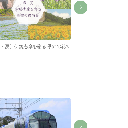
春～夏】伊勢志摩を彩る 季節の花特
ミジュマルバス&ポケ
集