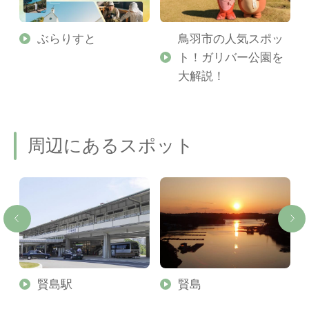
勢
ぶらりすと
鳥羽市の人気スポッ
ト！ガリバー公園を
ご
大解説！
周辺にあるスポット
賢島駅
賢島
ル