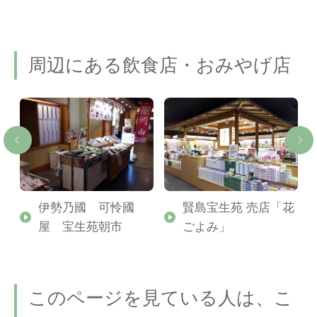
周辺にある飲食店・おみやげ店
ー
伊勢乃國 可怜國
賢島宝生苑 売店「花
屋 宝生苑朝市
ごよみ」
このページを見ている人は、こ