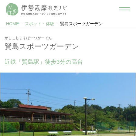
HOME
スポット・体験
賢島スポーツガーデン
かしこじますぽーつがーでん
賢島スポーツガーデン
近鉄「賢島駅」徒歩3分の高台