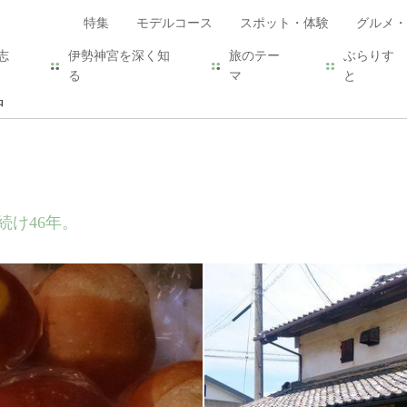
特集
モデルコース
スポット・体験
グルメ・
志
伊勢神宮を深く知
旅のテー
ぶらりす
る
マ
と
田
続け46年。