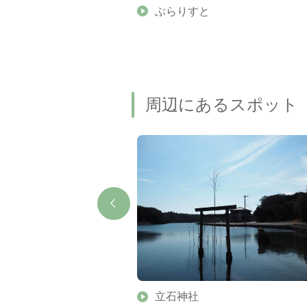
】伊勢志摩の美しい滝 7
ぶらりすと
名瀑もご紹介します
周辺にあるスポット
望台
立石神社