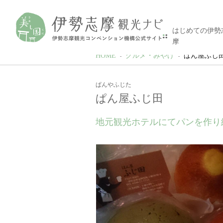
はじめての伊勢
摩
HOME
グルメ・みやげ
ぱん屋ふじ
ぱんやふじた
ぱん屋ふじ田
地元観光ホテルにてパンを作り