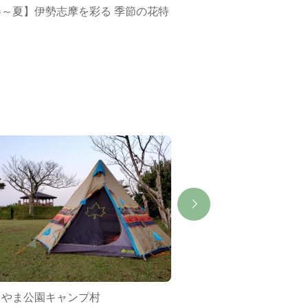
春～夏】伊勢志摩を彩る 季節の花特
ミジュマルバス&ポケ
集
もやま公園キャンプ村
志摩自然学校「シー