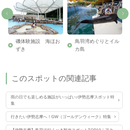
ン
磯体験施設 海ほお
鳥羽湾めぐりとイル
ずき
カ島
このスポットの関連記事
雨の日でも楽しめる施設がいっぱい♪伊勢志摩スポット特
集
行きたい伊勢志摩へ！GW（ゴールデンウィーク）特集