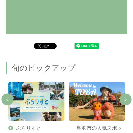
旬のピックアップ
勢
ぶらりすと
鳥羽市の人気スポッ