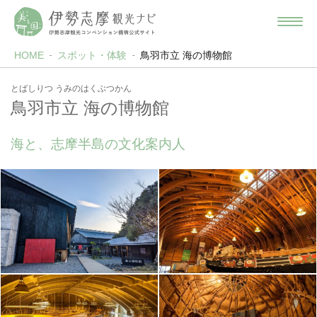
HOME
スポット・体験
鳥羽市立 海の博物館
とばしりつ うみのはくぶつかん
鳥羽市立 海の博物館
海と、志摩半島の文化案内人