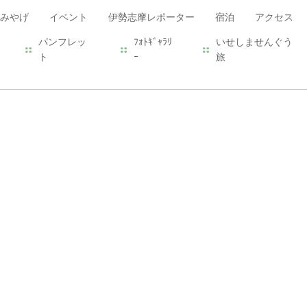
みやげ
イベント
伊勢志摩レポーター
宿泊
アクセス
パンフレッ
ﾌｫﾄｷﾞｬﾗﾘ
いせしませんぐう
ト
ｰ
旅