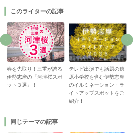
このライターの記事
春を先取り！三重が誇る
テレビ出演でも話題の穂
え
伊勢志摩の『河津桜スポ
原小学校を含む伊勢志摩
ット３選』！
のイルミネーション・ラ
イトアップスポットをご
紹介！
同じテーマの記事