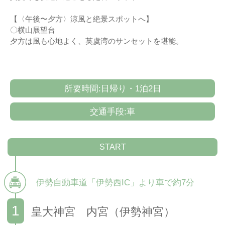
【〈午後〜夕方〉涼風と絶景スポットへ】
〇横山展望台
夕方は風も心地よく、英虞湾のサンセットを堪能。
所要時間:日帰り・1泊2日
交通手段:車
START
伊勢自動車道「伊勢西IC」より車で約7分
皇大神宮 内宮（伊勢神宮）