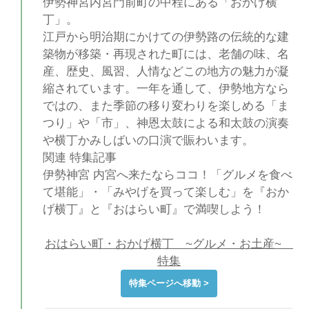
伊勢神宮内宮門前町の中程にある「おかげ横
丁」。
江戸から明治期にかけての伊勢路の伝統的な建
築物が移築・再現された町には、老舗の味、名
産、歴史、風習、人情などこの地方の魅力が凝
縮されています。一年を通して、伊勢地方なら
ではの、また季節の移り変わりを楽しめる「ま
つり」や「市」、神恩太鼓による和太鼓の演奏
や横丁かみしばいの口演で賑わいます。
関連 特集記事
伊勢神宮 内宮へ来たならココ！「グルメを食べ
て堪能」・「みやげを買って楽しむ」を『おか
げ横丁』と『おはらい町』で満喫しよう！
おはらい町・おかげ横丁 ~グルメ・お土産~
特集
特集ページへ移動 >