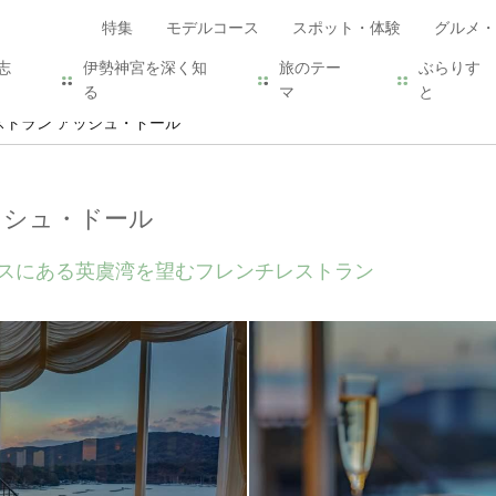
特集
モデルコース
スポット・体験
グルメ・
志
伊勢神宮を深く知
旅のテー
ぶらりす
る
マ
と
ストラン アッシュ・ドール
ッシュ・ドール
スにある英虞湾を望むフレンチレストラン