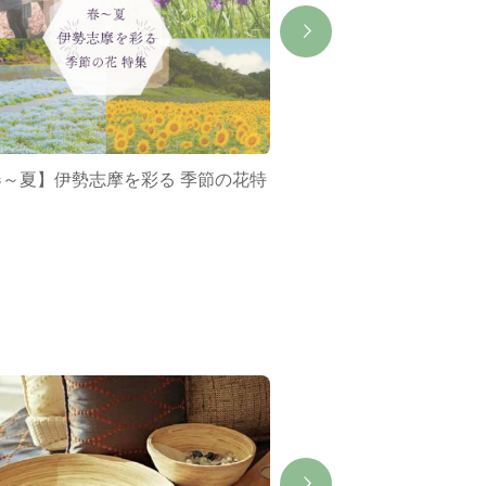
春～夏】伊勢志摩を彩る 季節の花特
ミジュマルバス&ポケ
集