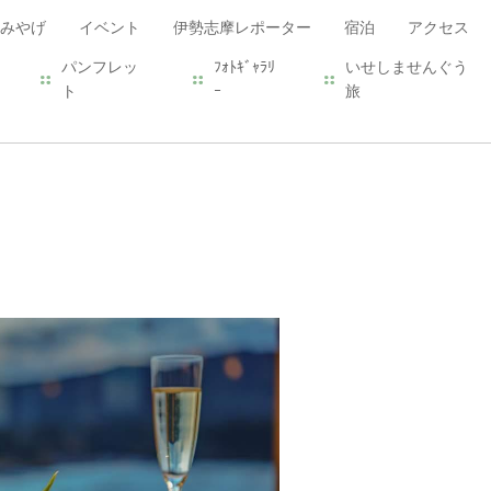
みやげ
イベント
伊勢志摩レポーター
宿泊
アクセス
パンフレッ
ﾌｫﾄｷﾞｬﾗﾘ
いせしませんぐう
ト
ｰ
旅