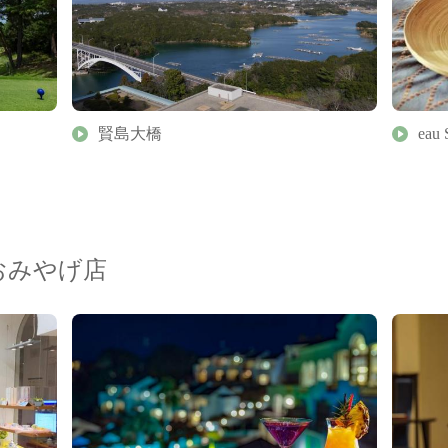
賢島大橋
ea
おみやげ店