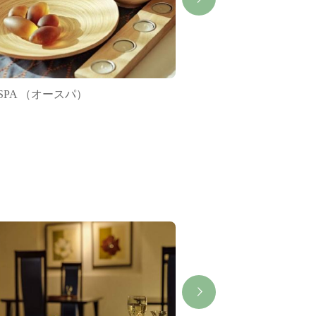
u SPA （オースパ）
志摩観光ホテル ザ ク