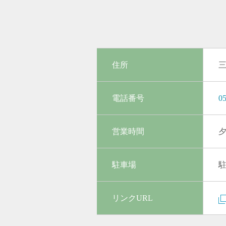
住所
三
電話番号
05
営業時間
夕
駐車場
駐
リンクURL