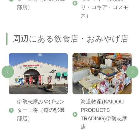
部店）
り・コキア・コスモ
ス）
周辺にある飲食店・おみやげ店
ー
伊勢志摩みやげセン
海道物産(KAIDOU
レ
ター王将（道の駅磯
PRODUCTS
ド
部店）
TRADING)伊勢志摩
を
店