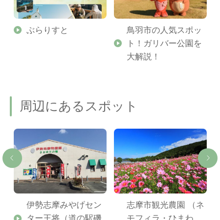
勢
ぶらりすと
鳥羽市の人気スポッ
ト！ガリバー公園を
ご
大解説！
周辺にあるスポット
伊勢志摩みやげセン
志摩市観光農園 （ネ
ター王将（道の駅磯
モフィラ・ひまわ