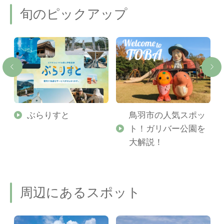
旬のピックアップ
勢
ぶらりすと
鳥羽市の人気スポッ
ト！ガリバー公園を
ご
大解説！
周辺にあるスポット