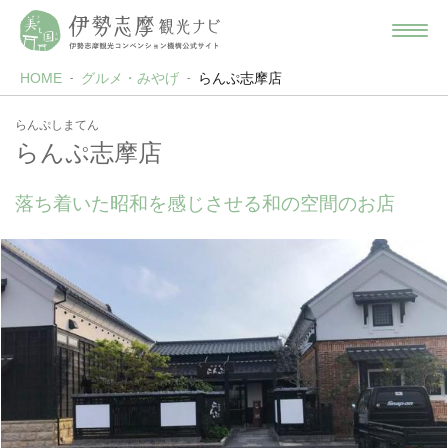
HOME
グルメ・みやげ
らんぷ志摩店
らんぷしまてん
らんぷ志摩店
落ち着いた昭和を感じさせる和の空間のお店