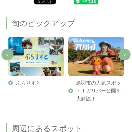
旬のピックアップ
勢
ぶらりすと
鳥羽市の人気スポッ
ト！ガリバー公園を
ご
大解説！
周辺にあるスポット