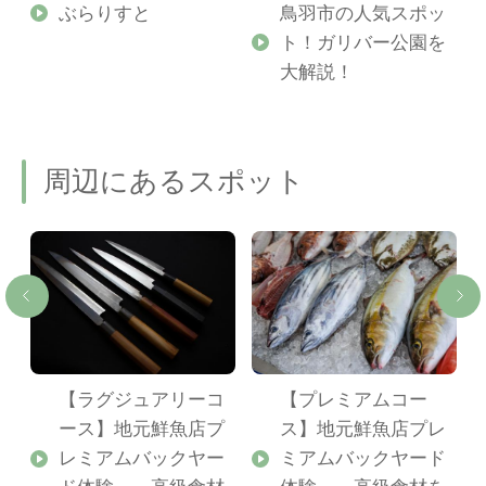
勢
ぶらりすと
鳥羽市の人気スポッ
ト！ガリバー公園を
ご
大解説！
周辺にあるスポット
ワ
【ラグジュアリーコ
【プレミアムコー
ース】地元鮮魚店プ
ス】地元鮮魚店プレ
レミアムバックヤー
ミアムバックヤード