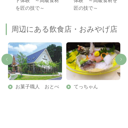
ド体験 ～高級食材
体験 ～高級食材を
を匠の技で～
匠の技で～
周辺にある飲食店・おみやげ店
方
お菓子職人 おとべ
てっちゃん