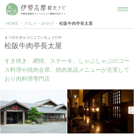
HOME
グルメ・みやげ
松阪牛肉亭長太屋
まつざかぎゅうにくていちょうだや
松阪牛肉亭長太屋
すき焼き、網焼、ステーキ、しゃぶしゃぶのコー
ス料理や焼肉会席、焼肉単品メニューが充実して
おり肉料理専門店