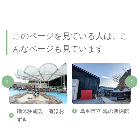
を
このページを見ている人は、こ
んなページも見ています
磯体験施設 海ほお
鳥羽市立 海の博物館
ずき