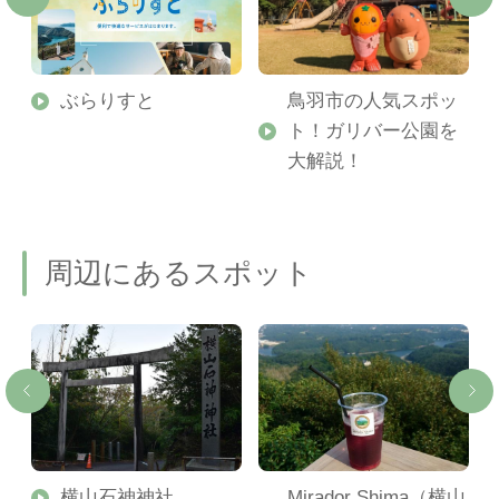
勢
ぶらりすと
鳥羽市の人気スポッ
ト！ガリバー公園を
ご
大解説！
周辺にあるスポット
横山石神神社
Mirador Shima（横山