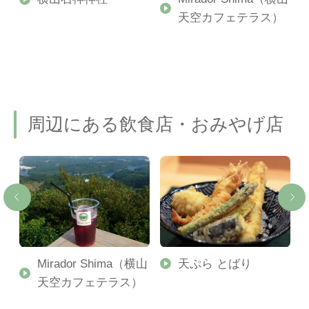
ル
天空カフェテラス）
周辺にある飲食店・おみやげ店
ー
Mirador Shima（横山
天ぷら とばり
レ
天空カフェテラス）
ド