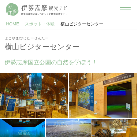
HOME
スポット・体験
横山ビジターセンター
よこやまびじたーせんたー
横山ビジターセンター
伊勢志摩国立公園の自然を学ぼう！