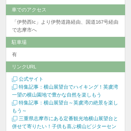
車でのアクセス
「伊勢西Ic」より伊勢道路経由、国道167号経由
で志摩市へ
駐車場
有
リンクURL
公式サイト
特集記事：横山展望台でハイキング！英虞湾
一望の横山園地で豊かな自然を楽しもう
特集記事：横山展望台～英虞湾の絶景を楽し
もう～
三重県志摩市にある定番観光地横山展望台と
併せて寄りたい！子供も喜ぶ横山ビジターセン