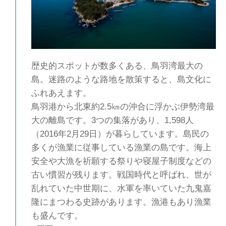
歴史的スポットが数多くある、鳥羽湾最大の
島。迷路のような路地を散策すると、島文化に
ふれあえます。
鳥羽港から北東約2.5㎞の沖合に浮かぶ伊勢湾最
大の離島です。3つの集落があり、1,598人
（2016年2月29日）が暮らしています。島民の
多くが漁業に従事している漁業の島です。海上
安全や大漁を祈願する祭りや寝屋子制度などの
古い慣習が残ります。戦国時代と呼ばれ、世が
乱れていた中世期に、水軍を率いていた九鬼嘉
隆にまつわる史跡があります。漁港もあり漁業
も盛んです。