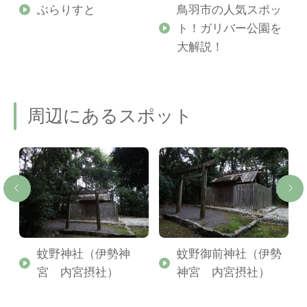
勢
ぶらりすと
鳥羽市の人気スポッ
ト！ガリバー公園を
ご
大解説！
周辺にあるスポット
定
蚊野神社（伊勢神
蚊野御前神社（伊勢
宮 内宮摂社）
神宮 内宮摂社）