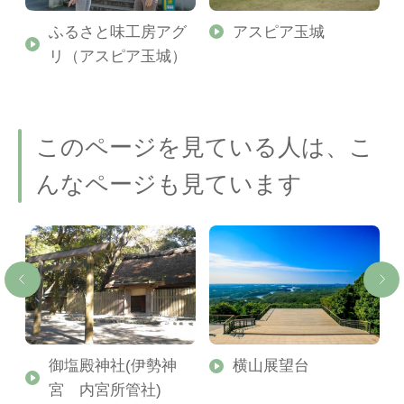
伊
ふるさと味工房アグ
アスピア玉城
大
リ（アスピア玉城）
このページを見ている人は、こ
んなページも見ています
御塩殿神社(伊勢神
横山展望台
宮 内宮所管社)