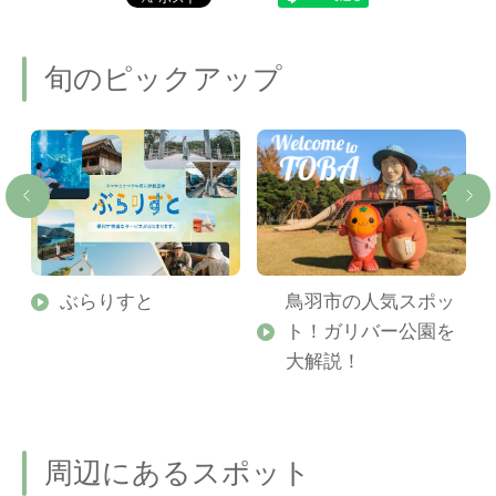
旬のピックアップ
勢
ぶらりすと
鳥羽市の人気スポッ
ト！ガリバー公園を
ご
大解説！
周辺にあるスポット