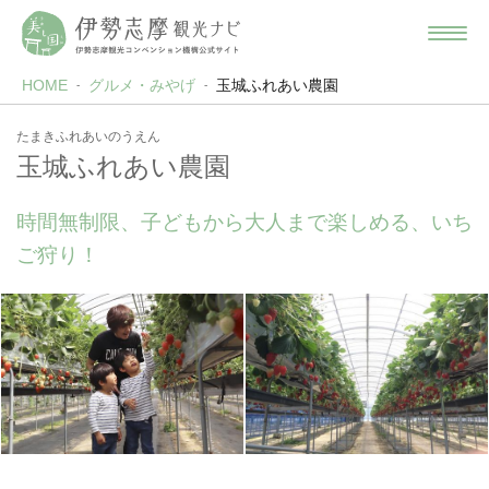
HOME
グルメ・みやげ
玉城ふれあい農園
たまきふれあいのうえん
玉城ふれあい農園
時間無制限、子どもから大人まで楽しめる、いち
ご狩り！