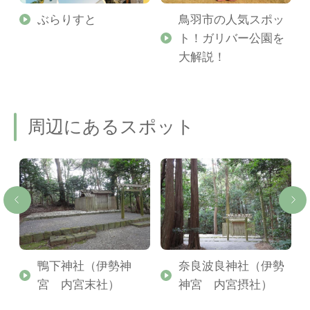
勢
ぶらりすと
鳥羽市の人気スポッ
ト！ガリバー公園を
ご
大解説！
周辺にあるスポット
鴨下神社（伊勢神
奈良波良神社（伊勢
宮 内宮末社）
神宮 内宮摂社）