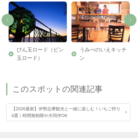
珠
びん玉ロード（ビン
うみべのいえキッチ
玉ロード）
ン
このスポットの関連記事
【2026最新】伊勢志摩観光と一緒に楽しむ！いちご狩り
4選｜時間無制限や犬同伴OK