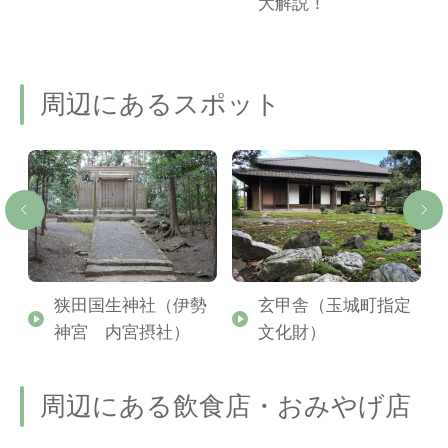
ご
大解説！
周辺にあるスポット
ラ
狭田国生神社（伊勢
玄甲舎（玉城町指定
神宮 内宮摂社）
文化財）
周辺にある飲食店・おみやげ店