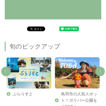
旬のピックアップ
勢
ぶらりすと
鳥羽市の人気スポッ
ト！ガリバー公園を