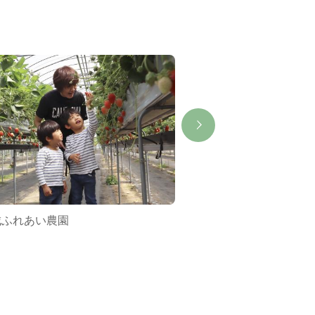
城ふれあい農園
地場産品販売処 城