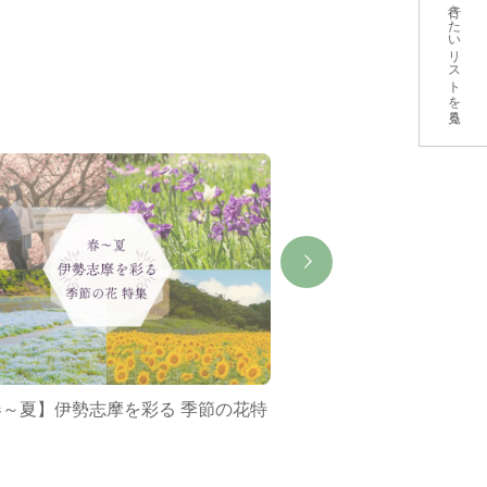
行きたいリストを見る
春～夏】伊勢志摩を彩る 季節の花特
ミジュマルバス&ポケ
集