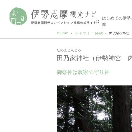
はじめての伊勢
摩
HOME
スポット・体験
田乃家神社
たのえじんじゃ
田乃家神社（伊勢神宮 
御祭神は農家の守り神