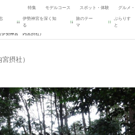
特集
モデルコース
スポット・体験
グルメ・
志
伊勢神宮を深く知
旅のテー
ぶらりす
る
マ
と
（伊勢神宮 内宮摂社）
内宮摂社）