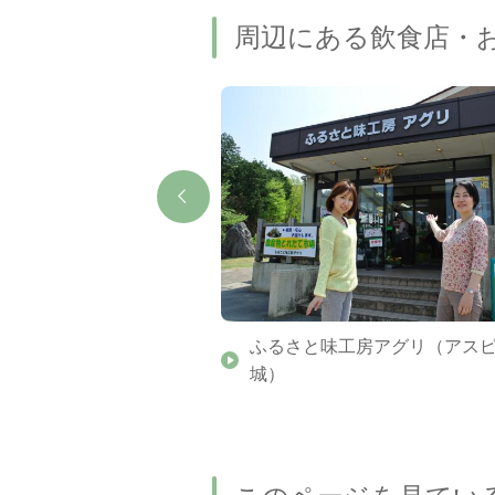
周辺にある飲食店・
ふるさと味工房アグリ（アス
城）