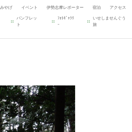
みやげ
イベント
伊勢志摩レポーター
宿泊
アクセス
パンフレッ
ﾌｫﾄｷﾞｬﾗﾘ
いせしませんぐう
ト
ｰ
旅