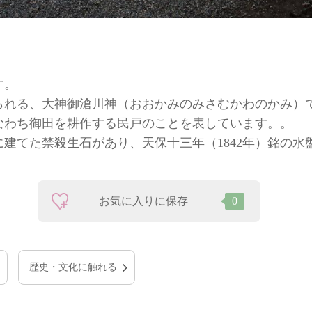
す。
られる、大神御滄川神（おおかみのみさむかわのかみ）
なわち御田を耕作する民戸のことを表しています。。
）に建てた禁殺生石があり、天保十三年（1842年）銘の
お気に入りに保存
0
歴史・文化に触れる