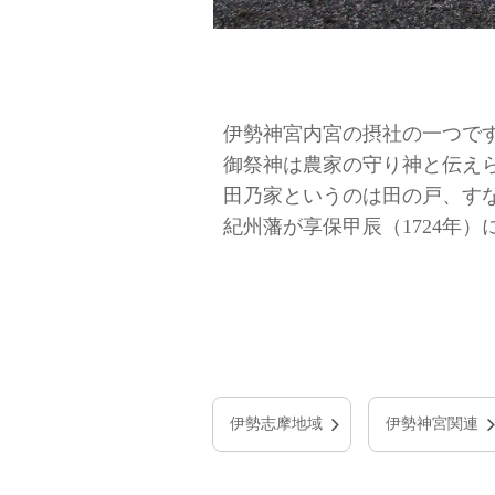
伊勢神宮内宮の摂社の一つで
御祭神は農家の守り神と伝え
田乃家というのは田の戸、す
紀州藩が享保甲辰（1724年
伊勢志摩地域
伊勢神宮関連