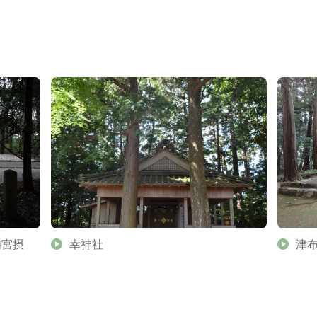
内宮摂
幸神社
津