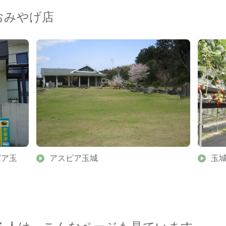
おみやげ店
ピア玉
アスピア玉城
玉