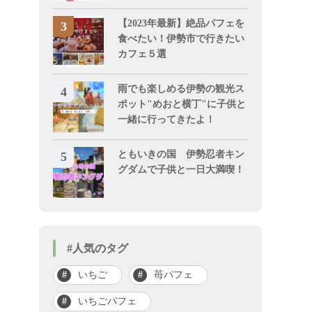
【2023年最新】絶品パフェを
食べたい！伊勢市で行きたい
カフェ５選
雨でも楽しめる伊勢の観光ス
ポット"めおと横丁"に子供と
一緒に行ってきたよ！
ともいきの国 伊勢忍者キン
グダムで子供と一日大満喫！
#人気のタグ
総合遊具
いちご
苺パフェ
いちごパフェ