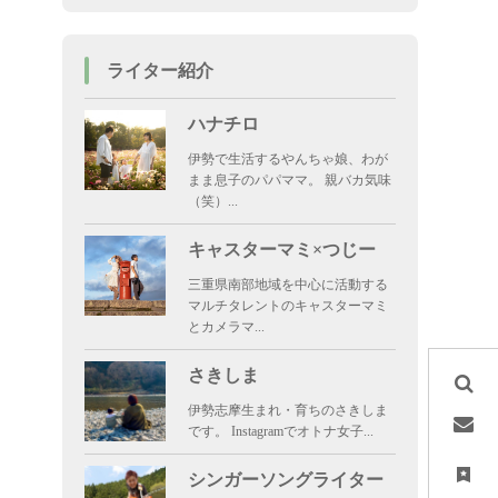
ライター紹介
ハナチロ
伊勢で生活するやんちゃ娘、わが
まま息子のパパママ。 親バカ気味
（笑）...
キャスターマミ×つじー
三重県南部地域を中心に活動する
マルチタレントのキャスターマミ
とカメラマ...
さきしま
伊勢志摩生まれ・育ちのさきしま
です。 Instagramでオトナ女子...
シンガーソングライター