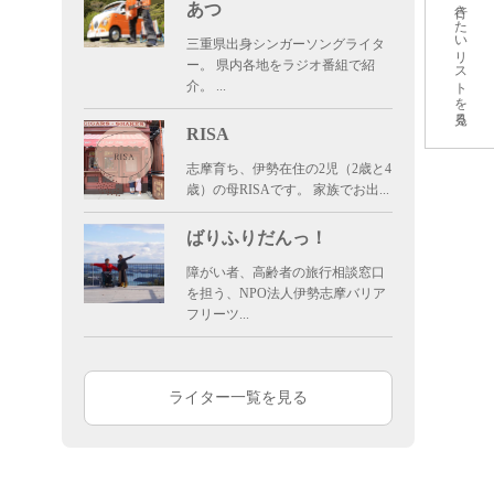
行きたいリストを見る
あつ
三重県出身シンガーソングライタ
ー。 県内各地をラジオ番組で紹
介。 ...
RISA
志摩育ち、伊勢在住の2児（2歳と4
歳）の母RISAです。 家族でお出...
ばりふりだんっ！
障がい者、高齢者の旅行相談窓口
を担う、NPO法人伊勢志摩バリア
フリーツ...
広いキャンプ場です
ライター一覧を見る