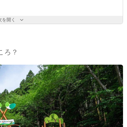
次を開く
ころ？