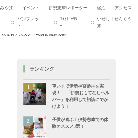
みやげ
イベント
伊勢志摩レポーター
宿泊
アクセス
パンフレッ
ﾌｫﾄｷﾞｬﾗﾘ
いせしませんぐう
ト
ｰ
旅
！花見もオススメ「松阪市森林公園」
ランキング
車いすで伊勢神宮参拝を実
現！ 「伊勢おもてなしヘル
パー」を利用して初詣にでか
けよう！
子供が喜ぶ！伊勢志摩での体
験オススメ3選！