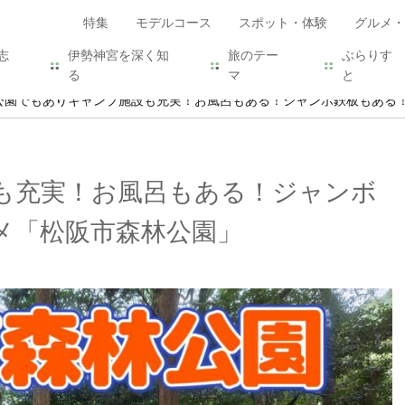
特集
モデルコース
スポット・体験
グルメ・
志
伊勢神宮を深く知
旅のテー
ぶらりす
る
マ
と
公園でもありキャンプ施設も充実！お風呂もある！ジャンボ鉄板もある
も充実！お風呂もある！ジャンボ
メ「松阪市森林公園」