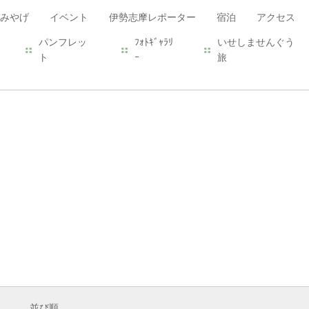
みやげ
イベント
伊勢志摩レポーター
宿泊
アクセス
パンフレッ
ﾌｫﾄｷﾞｬﾗﾘ
いせしませんぐう
ト
ｰ
旅
並び順