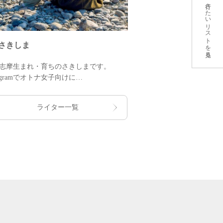
行きたいリストを見る
さきしま
シンガーソング
志摩生まれ・育ちのさきしまです。
三重県出身シンガーソ
stagramでオトナ女子向けに
県内各地をラジオ番組
のグルメやお出かけスポットを発信中！
キャンプや旅動画もYo
志摩の“楽しい”をぎゅっと詰めてお届け
三重県をテーマに作っ
ライター一覧
す♪
頭」もご覧ください！
の方も旅行者も楽しめる投稿をお楽しみ
伊勢志摩の魅力を精力