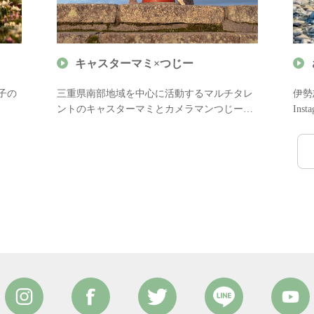
キャスターマミ×つじー
子の
三重県南部地域を中心に活動するマルチタレ
伊勢
ントのキャスターマミとカメラマンつじーが
In
真が
撮影デートに役立つ情報をご案内します。
三重
く？
カップルでの伊勢志摩旅行で撮る“最高の一
伊勢
枚”をぜひご参考に！
しま
地元
に！