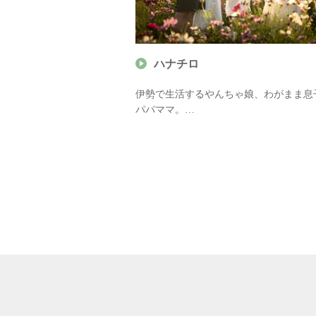
ハナチロ
市育ちのカメライター
伊勢で生活するやんちゃ娘、わがまま息
野は、地域のお土産・
パパママ。
自然・アウトドアな
親バカ気味（笑）で子どもが写りこむ写
ア 三重県お土産観光ナ
増えがちですが、元気に、楽しく、可愛
をモットーに活動中！