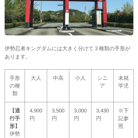
伊勢忍者キングダムには大きく分けて３種類の手形が
あります。
手形
大人
中高
小人
シニ
未就
の種
ア
学児
類
【通
4,900
3,500
3,000
3,430
※下
行手
円
円
円
円
記参
形】
照
伊勢