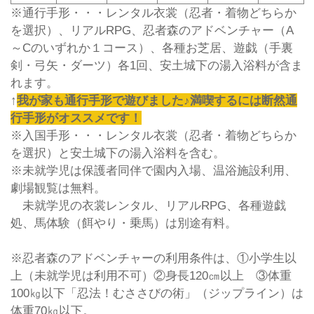
※通行手形・・・レンタル衣裳（忍者・着物どちらか
を選択）、リアルRPG、忍者森のアドベンチャー（A
～Cのいずれか１コース）、各種お芝居、遊戯（手裏
剣・弓矢・ダーツ）各1回、安土城下の湯入浴料が含ま
れます。
↑
我が家も通行手形で遊びました♪満喫するには断然通
行手形がオススメです！
※入国手形・・・レンタル衣裳（忍者・着物どちらか
を選択）と安土城下の湯入浴料を含む。
※未就学児は保護者同伴で園内入場、温浴施設利用、
劇場観覧は無料。
未就学児の衣裳レンタル、リアルRPG、各種遊戯
処、馬体験（餌やり・乗馬）は別途有料。
※忍者森のアドベンチャーの利用条件は、①小学生以
上（未就学児は利用不可）②身長120㎝以上 ③体重
100㎏以下「忍法！むささびの術」（ジップライン）は
体重70㎏以下。