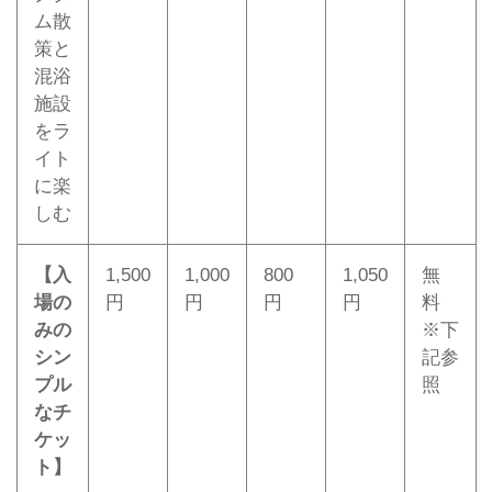
ム散
策と
混浴
施設
をラ
イト
に楽
しむ
【入
1,500
1,000
800
1,050
無
場の
円
円
円
円
料
みの
※下
シン
記参
プル
照
なチ
ケッ
ト】