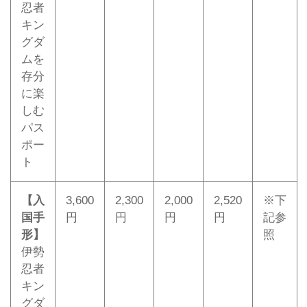
忍者
キン
グダ
ムを
存分
に楽
しむ
パス
ポー
ト
【入
3,600
2,300
2,000
2,520
※下
国手
円
円
円
円
記参
形】
照
伊勢
忍者
キン
グダ