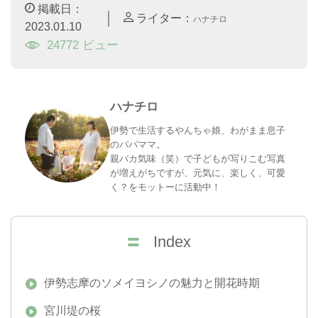
掲載日：
｜
ライター：
ハナチロ
2023.01.10
24772 ビュー
ハナチロ
伊勢で生活するやんちゃ娘、わがまま息子
のパパママ。
親バカ気味（笑）で子どもが写りこむ写真
が増えがちですが、元気に、楽しく、可愛
く？をモットーに活動中！
Index
伊勢志摩のソメイヨシノの魅力と開花時期
宮川堤の桜