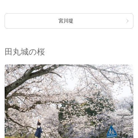
宮川堤
田丸城の桜