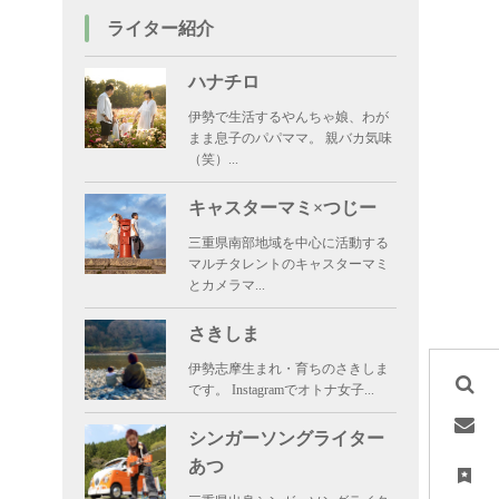
ライター紹介
ハナチロ
伊勢で生活するやんちゃ娘、わが
まま息子のパパママ。 親バカ気味
（笑）...
キャスターマミ×つじー
三重県南部地域を中心に活動する
マルチタレントのキャスターマミ
とカメラマ...
さきしま
伊勢志摩生まれ・育ちのさきしま
です。 Instagramでオトナ女子...
キャンピングカーレンタル「伊勢志摩Camper わっくわく」
シンガーソングライター
あつ