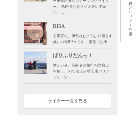
三重県出身シンガーソングライタ
行きたいリストを見る
ー。 県内各地をラジオ番組で紹
介。 ...
RISA
志摩育ち、伊勢在住の2児（2歳と4
歳）の母RISAです。 家族でお出...
ばりふりだんっ！
障がい者、高齢者の旅行相談窓口
を担う、NPO法人伊勢志摩バリア
フリーツ...
ライター一覧を見る