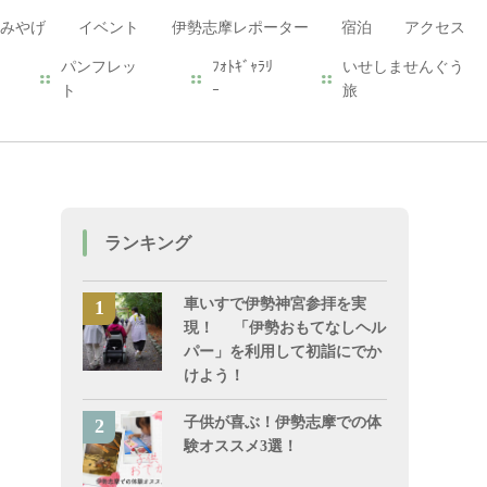
みやげ
イベント
伊勢志摩レポーター
宿泊
アクセス
パンフレッ
ﾌｫﾄｷﾞｬﾗﾘ
いせしませんぐう
ト
ｰ
旅
ランキング
車いすで伊勢神宮参拝を実
現！ 「伊勢おもてなしヘル
パー」を利用して初詣にでか
けよう！
子供が喜ぶ！伊勢志摩での体
験オススメ3選！