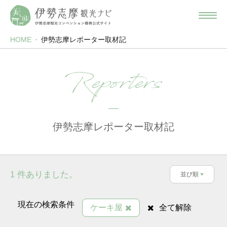
HOME
伊勢志摩レポーター取材記
Reporters
伊勢志摩レポーター取材記
件ありました。
1
並び順
現在の検索条件
ケーキ屋
全て解除