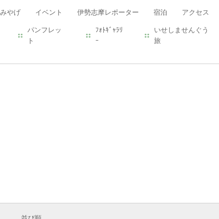
みやげ
イベント
伊勢志摩レポーター
宿泊
アクセス
パンフレッ
ﾌｫﾄｷﾞｬﾗﾘ
いせしませんぐう
ト
ｰ
旅
並び順