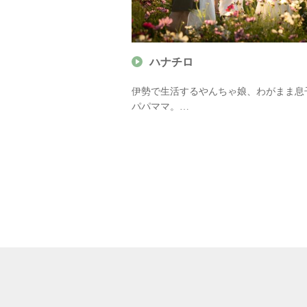
ハナチロ
市育ちのカメライター
伊勢で生活するやんちゃ娘、わがまま息
野は、地域のお土産・
パパママ。
自然・アウトドアな
親バカ気味（笑）で子どもが写りこむ写
ア 三重県お土産観光ナ
増えがちですが、元気に、楽しく、可愛
をモットーに活動中！