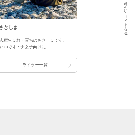
行きたいリストを見る
さきしま
シンガーソング
志摩生まれ・育ちのさきしまです。
三重県出身シンガーソ
stagramでオトナ女子向けに
県内各地をラジオ番組
のグルメやお出かけスポットを発信中！
キャンプや旅動画もYo
志摩の“楽しい”をぎゅっと詰めてお届け
三重県をテーマに作っ
ライター一覧
す♪
頭」もご覧ください！
の方も旅行者も楽しめる投稿をお楽しみ
伊勢志摩の魅力を精力