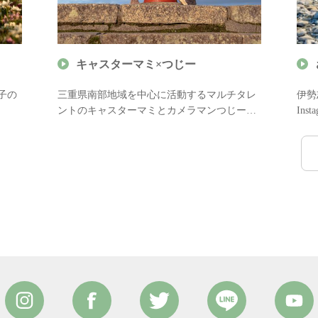
キャスターマミ×つじー
子の
三重県南部地域を中心に活動するマルチタレ
伊勢
ントのキャスターマミとカメラマンつじーが
In
真が
撮影デートに役立つ情報をご案内します。
三重
く？
カップルでの伊勢志摩旅行で撮る“最高の一
伊勢
枚”をぜひご参考に！
しま
地元
に！