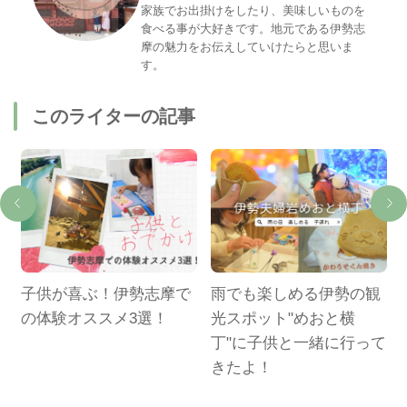
家族でお出掛けをしたり、美味しいものを
食べる事が大好きです。地元である伊勢志
摩の魅力をお伝えしていけたらと思いま
す。
このライターの記事
】
子供が喜ぶ！伊勢志摩で
雨でも楽しめる伊勢の観
ー
の体験オススメ3選！
光スポット"めおと横
攻
丁"に子供と一緒に行って
きたよ！