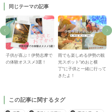
同じテーマの記事
！
子供が喜ぶ！伊勢志摩で
雨でも楽しめる伊勢の観
め
の体験オススメ3選！
光スポット"めおと横
ン
丁"に子供と一緒に行って
きたよ！
この記事に関するタグ