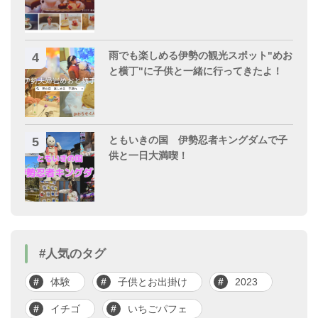
雨でも楽しめる伊勢の観光スポット"めお
と横丁"に子供と一緒に行ってきたよ！
ともいきの国 伊勢忍者キングダムで子
供と一日大満喫！
#人気のタグ
体験
子供とお出掛け
2023
イチゴ
いちごパフェ