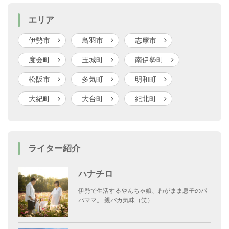
エリア
伊勢市
鳥羽市
志摩市
度会町
玉城町
南伊勢町
松阪市
多気町
明和町
大紀町
大台町
紀北町
ライター紹介
ハナチロ
伊勢で生活するやんちゃ娘、わがまま息子のパ
パママ。 親バカ気味（笑）...