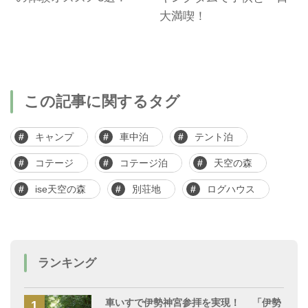
さ
大満喫！
この記事に関するタグ
キャンプ
車中泊
テント泊
コテージ
コテージ泊
天空の森
ise天空の森
別荘地
ログハウス
ランキング
車いすで伊勢神宮参拝を実現！ 「伊勢