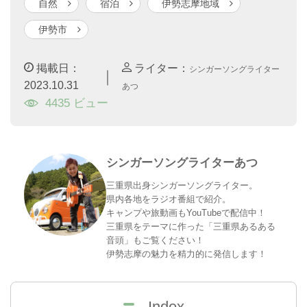
自然
宿泊
伊勢志摩地域
伊勢市
掲載日：
ライター：
シンガーソングライター
｜
2023.10.31
あつ
4435 ビュー
シンガーソングライターあつ
三重県出身シンガーソングライター。
県内各地をラジオ番組で紹介。
キャンプや旅動画もYouTubeで配信中！
三重県をテーマに作った「三重県あるある
音頭」もご覧ください！
伊勢志摩の魅力を精力的に発信します！