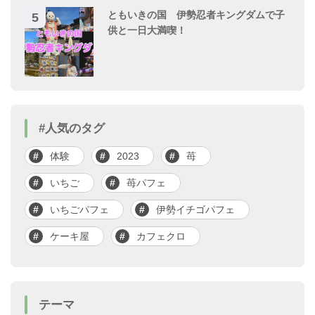
ともいきの国 伊勢忍者キングダムで子
供と一日大満喫！
#人気のタグ
体験
2023
苺
いちご
苺パフェ
いちごパフェ
伊勢イチゴパフェ
ケーキ屋
カフェクロ
テーマ