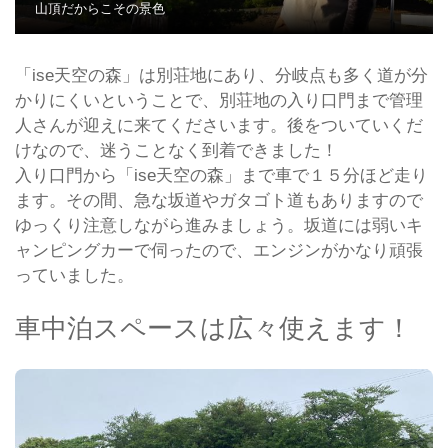
山頂だからこその景色
「ise天空の森」は別荘地にあり、分岐点も多く道が分
かりにくいということで、別荘地の入り口門まで管理
人さんが迎えに来てくださいます。後をついていくだ
けなので、迷うことなく到着できました！
入り口門から「ise天空の森」まで車で１５分ほど走り
ます。その間、急な坂道やガタゴト道もありますので
ゆっくり注意しながら進みましょう。坂道には弱いキ
ャンピングカーで伺ったので、エンジンがかなり頑張
っていました。
車中泊スペースは広々使えます！