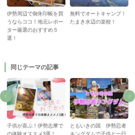
限
伊勢周辺で御朱印帳を買
無料でオートキャンプ！
うならココ！地元レポー
たまき水辺の楽校！
ター厳選のおすすめ５
選！
同じテーマの記事
ン
子供が喜ぶ！伊勢志摩で
ともいきの国 伊勢忍者
摩
の体験オススメ3選！
キングダムで子供と一日