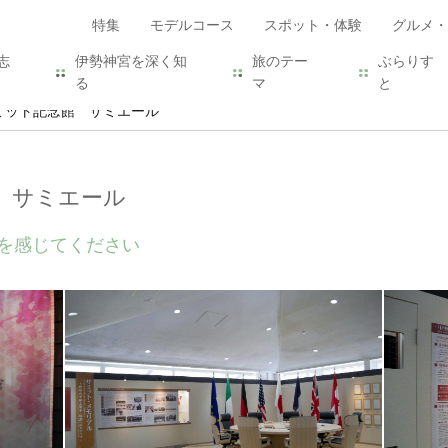
特集
モデルコース
スポット・体験
グルメ・
志
伊勢神宮を深く知
旅のテー
ぶらりす
る
マ
と
ミット記念館 サミエール
 サミエール
を感じてください