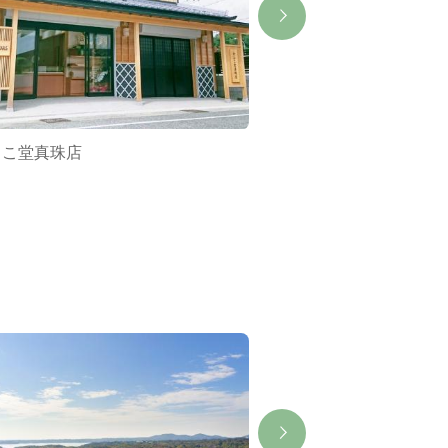
しこ堂真珠店
芳森真珠店