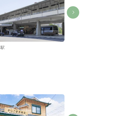
島駅
イワジン真珠店/イワ