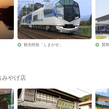
観光特急「しまかぜ」
賢
おみやげ店