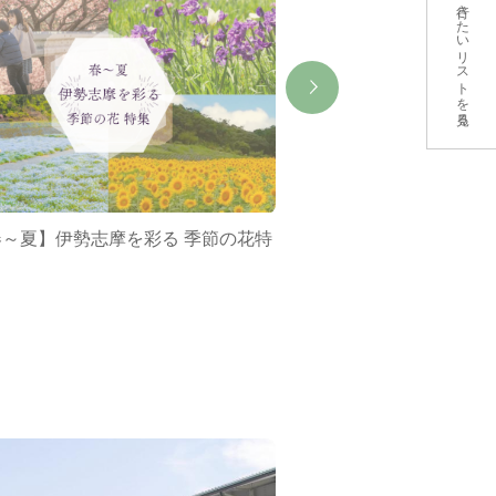
行きたいリストを見る
春～夏】伊勢志摩を彩る 季節の花特
ミジュマルバス&ポケ
集