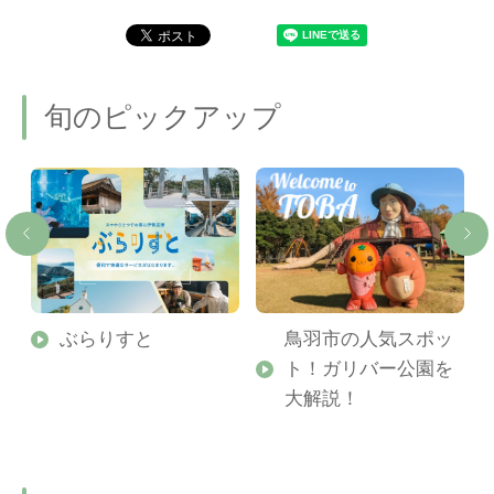
旬のピックアップ
勢
ぶらりすと
鳥羽市の人気スポッ
ト！ガリバー公園を
ご
大解説！