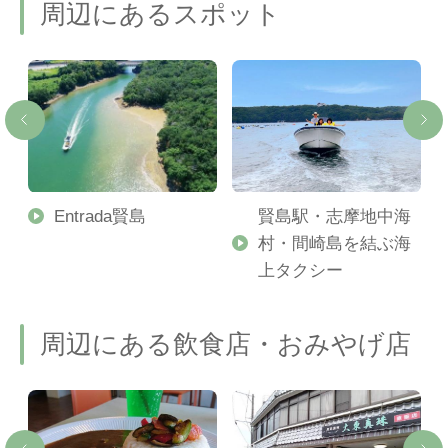
周辺にあるスポット
Entrada賢島
賢島駅・志摩地中海
ル
村・間崎島を結ぶ海
上タクシー
周辺にある飲食店・おみやげ店