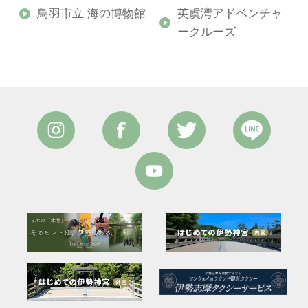
ズ
鳥羽市立 海の博物館
英虞湾アドベンチャ
ークルーズ