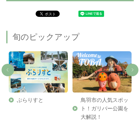
旬のピックアップ
勢
ぶらりすと
鳥羽市の人気スポッ
ト！ガリバー公園を
ご
大解説！