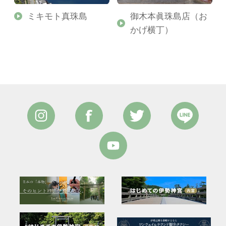
婦
ミキモト真珠島
御木本眞珠島店（お
かげ横丁）